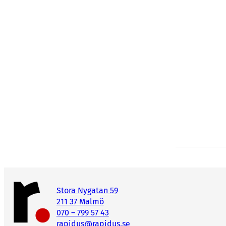
Stora Nygatan 59
211 37 Malmö
070 – 799 57 43
rapidus@rapidus.se