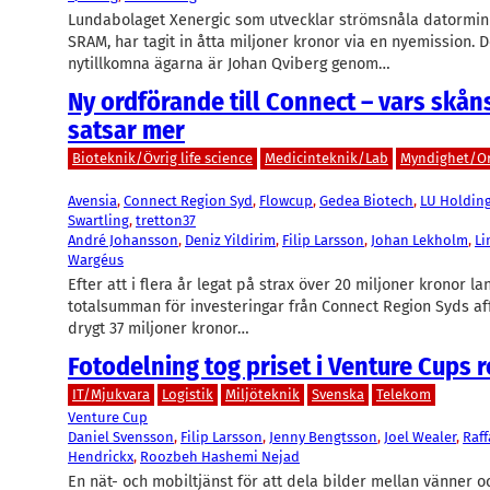
Lundabolaget Xenergic som utvecklar strömsnåla datormin
SRAM, har tagit in åtta miljoner kronor via en nyemission. D
nytillkomna ägarna är Johan Qviberg genom…
Ny ordförande till Connect – vars skån
satsar mer
Bioteknik/Övrig life science
Medicinteknik/Lab
Myndighet/Or
Avensia
, 
Connect Region Syd
, 
Flowcup
, 
Gedea Biotech
, 
LU Holdin
Swartling
, 
tretton37
André Johansson
, 
Deniz Yildirim
, 
Filip Larsson
, 
Johan Lekholm
, 
Li
Wargéus
Efter att i flera år legat på strax över 20 miljoner kronor l
totalsumman för investeringar från Connect Region Syds af
drygt 37 miljoner kronor…
Fotodelning tog priset i Venture Cups r
IT/Mjukvara
Logistik
Miljöteknik
Svenska
Telekom
Venture Cup
Daniel Svensson
, 
Filip Larsson
, 
Jenny Bengtsson
, 
Joel Wealer
, 
Raff
Hendrickx
, 
Roozbeh Hashemi Nejad
En nät- och mobiltjänst för att dela bilder mellan vänner 