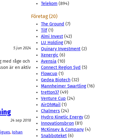
Telekom
(894)
Företag (20)
The Ground
(7)
Tilf
(1)
Almi Invest
(42)
LU Holding
(76)
5 jun 2024
Quinary Investment
(2)
Xenergic
(6)
ig med råge och
Avensia
(10)
sson är en aktiv
Connect Region Syd
(5)
Flowcup
(1)
Gedea Biotech
(32)
Mannheimer Swartling
(16)
tretton37
(49)
Venture Cup
(24)
AirOhMail
(1)
ning
Chalmers
(24)
Hydro Kinetic Energy
(2)
24 sep 2018
Innovationsbron
(81)
McKinsey & Company
(4)
igues
, 
Johan
Snabboteket
(6)