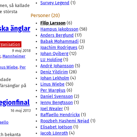
Survey Legend
(1)
nen, så kallade
e största
Personer (20)
Filip Larsson
(6)
ska änglar
Hampus Jakobsson
(58)
Anders Berglund
(17)
Babak Mohammadi
(3)
ganisation
Joachim Rodrigues
(2)
9 maj 2018
Johan Qviberg
(12)
g
, 
Mannheimer
LU Holding
(1)
André Johansson
(5)
nus Wiebe
, 
Per
Deniz Yildirim
(28)
Johan Lekholm
(4)
andade
Linus Wiebe
(50)
färsänglar på
Per Wargéus
(6)
Daniel Svensson
(2)
egionfinal
Jenny Bengtsson
(1)
Joel Wealer
(1)
16 maj 2013
Raffaello Hendrickx
(1)
Roozbeh Hashemi Nejad
(1)
aello
Elisabet Joëlson
(1)
Jacob Lönroth
(4)
och bekanta