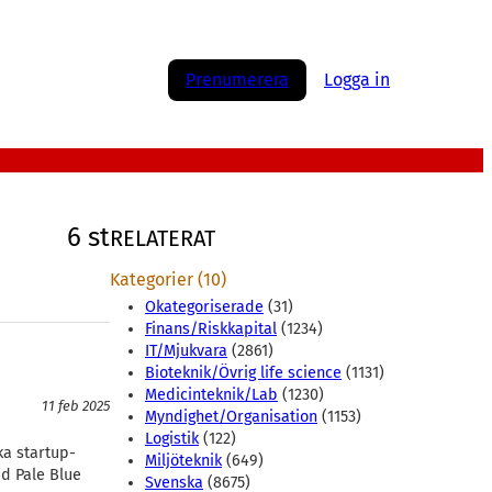
Prenumerera
Logga in
6 st
RELATERAT
Kategorier (10)
Okategoriserade
(31)
Finans/Riskkapital
(1234)
IT/Mjukvara
(2861)
Bioteknik/Övrig life science
(1131)
Medicinteknik/Lab
(1230)
11 feb 2025
Myndighet/Organisation
(1153)
Logistik
(122)
ka startup-
Miljöteknik
(649)
ed Pale Blue
Svenska
(8675)