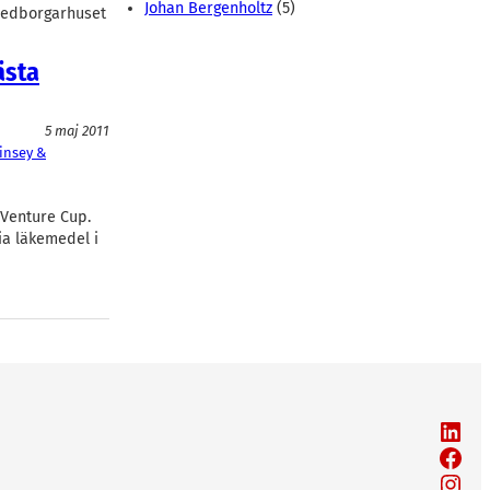
Johan Bergenholtz
(5)
medborgarhuset
ästa
5 maj 2011
insey &
 Venture Cup.
ia läkemedel i
LinkedIn
Facebook
Instagram