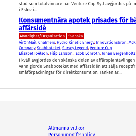
stod som totalvinnare när Venture Cup Syd avgjordes på 
i Eslöv i…
Konsumentnära apotek prisades för b
affärsidé
Myndighet/Organisation
Svenska
AirOhMail
, 
Chalmers
, 
Hydro Kinetic Energy
, 
Innovationsbron
, 
McK
Company
, 
Snabboteket
, 
Survey Legend
, 
Venture Cup
Elisabet Joëlson
, 
Filip Larsson
, 
Jacob Lönroth
, 
Johan Bergenholtz
I kväll avgjordes den skånska delen av affärsplantävlingen
Vann gjorde Snabboteket med affärsidén att sälja receptfr
småförpackningar för direktkonsumtion. Tanken är…
Allmänna villkor
Personuppgiftspolicy