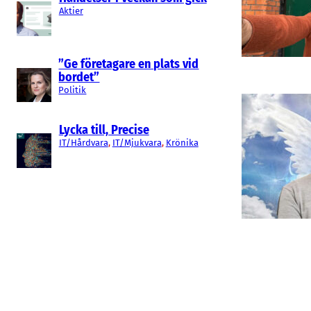
Aktier
”Ge företagare en plats vid
bordet”
Politik
Lycka till, Precise
IT/Hårdvara
, 
IT/Mjukvara
, 
Krönika