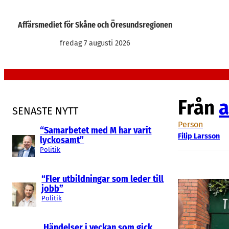
Hoppa
till
Affärsmediet för Skåne och Öresundsregionen
innehåll
fredag 7 augusti 2026
Från
a
SENASTE NYTT
Person
“Samarbetet med M har varit
Filip Larsson
lyckosamt”
Politik
“Fler utbildningar som leder till
jobb”
Politik
Händelser i veckan som gick