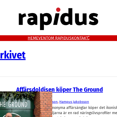
HEM
EVENT
OM RAPIDUS
KONTAKT
rkivet
Affärsdoldisen köper The Ground
Okategoriserade
The Ground
Filip Larsson
, 
Hampus Jakobsson
En av Malmös mest anonyma affärsänglar köper det ikonis
huset The Ground. Säljarna är en rad näringslivsprofiler m