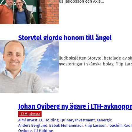
Dot-grundaren Hampus Jakobsson och Axis…
Storytel gjorde honom till ängel
Finans/Riskkapital
Tilf
Filip Larsson
En tidig investering i ljudboksjätten Storytel betalade av s
har möjliggjort flera investeringar i skånska bolag. Filip Lar
affärsängel…
Johan Qviberg ny ägare i LTH-avknopp
IT/Mjukvara
Almi Invest
, 
LU Holding
, 
Quinary Investment
, 
Xenergic
Anders Berglund
, 
Babak Mohammadi
, 
Filip Larsson
, 
Joachim Rodr
Qviberg
, 
LU Holding