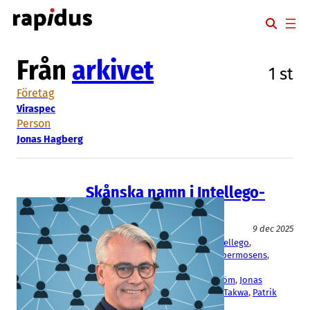
Hoppa
till
innehåll
Från
arkivet
1 st
Företag
Viraspec
Person
Jonas Hagberg
Skånska namn i Intellego-
nätverket
Fakta
9 dec 2025
AegirBio
, 
Avsalt
, 
Dug
, 
Enersize
, 
Intellego
, 
OptiCept
, 
Plexian
, 
SensoDetect
, 
Spermosens
, 
Viraspec
Björn Wetterling
, 
Johan Möllerström
, 
Jonas
Hagberg
, 
Martin Linde
, 
Mohamad Takwa
, 
Patrik
Elfwing
, 
Per-Ola Rosenqvist