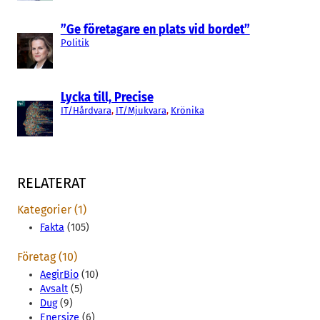
”Ge företagare en plats vid bordet”
Politik
Lycka till, Precise
IT/Hårdvara
, 
IT/Mjukvara
, 
Krönika
RELATERAT
Kategorier (1)
Fakta
(105)
Företag (10)
AegirBio
(10)
Avsalt
(5)
Dug
(9)
Enersize
(6)