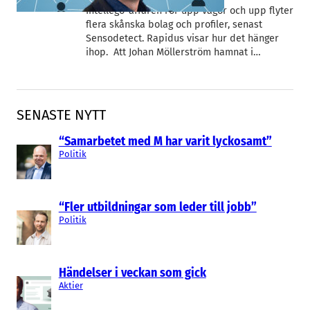
Intellego-affären rör upp vågor och upp flyter
flera skånska bolag och profiler, senast
Sensodetect. Rapidus visar hur det hänger
ihop. Att Johan Möllerström hamnat i…
SENASTE NYTT
“Samarbetet med M har varit lyckosamt”
Politik
“Fler utbildningar som leder till jobb”
Politik
Händelser i veckan som gick
Aktier