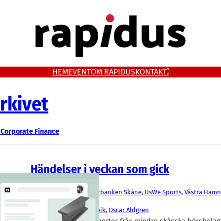
HEM
EVENT
OM RAPIDUS
KONTAKT
rkivet
Corporate Finance
Händelser i veckan som gick
Aktier
BIMobject
, 
Lumito
, 
Sparbanken Skåne
, 
UsWe Sports
, 
Västra Hamn
Finance
Joel Eklund
, 
Niklas Agevik
, 
Oscar Ahlgren