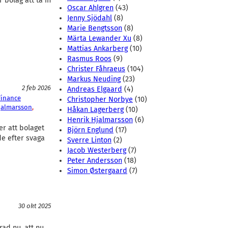
 bolag att ta in
Oscar Ahlgren
(43)
Jenny Sjödahl
(8)
Marie Bengtsson
(8)
Märta Lewander Xu
(8)
Mattias Ankarberg
(10)
Rasmus Roos
(9)
Christer Fåhraeus
(104)
Markus Neuding
(23)
2 feb 2026
Andreas Elgaard
(4)
Finance
Christopher Norbye
(10)
jalmarsson
, 
Håkan Lagerberg
(10)
Henrik Hjalmarsson
(6)
er att bolaget
Björn Englund
(17)
de efter svaga
Sverre Linton
(2)
Jacob Westerberg
(7)
Peter Andersson
(18)
Simon Østergaard
(7)
30 okt 2025
rad nu, att nu