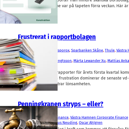
Knackiga kvartalsrapporter från mindre skånska börsbola
och Sparbanken Skåne var på tapeten förra veckan. Här ä
Frustrerat i rapportbolagen
Fakta
Advenica
, 
Ependion
, 
Gasporox
, 
Sparbanken Skåne
, 
Thule
, 
Västra
Corporate Finance
Jenny Sjödahl
, 
Marie Bengtsson
, 
Märta Lewander Xu
, 
Mattias Ank
Ahlgren
, 
Rasmus Roos
Börsbolagens delårsrapporter för årets första kvartal komm
ström. Osäkerhet och frustration dominerar de senaste vd
hos Thule som förbättrar lönsamheten.
Penningkranen stryps – eller?
Finans/Riskkapital
Sedermera Corporate Finance
, 
Västra Hamnen Corporate Finance
Christer Fåhraeus
, 
Markus Neuding
, 
Oscar Ahlgren