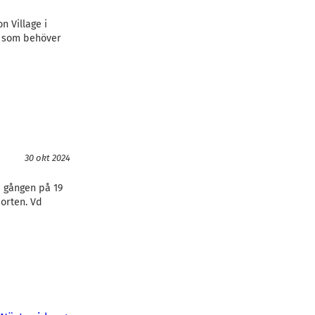
 Village i
g som behöver
30 okt 2024
a gången på 19
porten. Vd