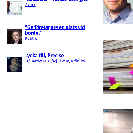
Aktier
”Ge företagare en plats vid
bordet”
Politik
Lycka till, Precise
IT/Hårdvara
, 
IT/Mjukvara
, 
Krönika