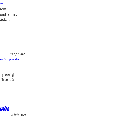
on
 som
land annat
ästan.
29 apr 2025
en Corporate
fyraårig
ffror på
lage
3 feb 2025