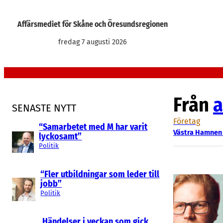
Hoppa
till
Affärsmediet för Skåne och Öresundsregionen
innehåll
fredag 7 augusti 2026
Från
a
SENASTE NYTT
Företag
“Samarbetet med M har varit
Västra Hamnen 
lyckosamt”
Politik
“Fler utbildningar som leder till
jobb”
Politik
Händelser i veckan som gick