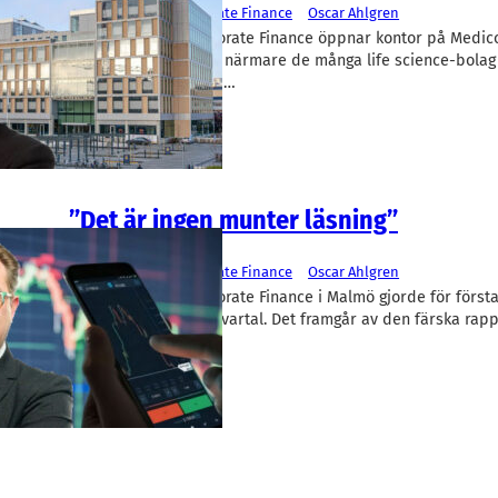
Västra Hamnen Corporate Finance
Oscar Ahlgren
Västra Hamnen Corporate Finance öppnar kontor på Medicon
Lund. – Vi vill komma närmare de många life science-bola
finansiering, säger vd…
”Det är ingen munter läsning”
Finans/Riskkapital
Västra Hamnen Corporate Finance
Oscar Ahlgren
Västra Hamnen Corporate Finance i Malmö gjorde för först
år förlust under ett kvartal. Det framgår av den färska rap
Oscar…