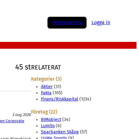
Prenumerera
Logga in
45 st
RELATERAT
Kategorier (3)
Aktier
(31)
Fakta
(105)
Finans/Riskkapital
(1234)
Företag (22)
3 aug 2026
BIMobject
(34)
en Corporate
Lumito
(6)
Sparbanken Skåne
(57)
UsWe Sports
(9)