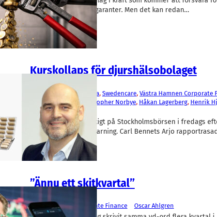
I helgen träder en ny lag i kraft som kommer att försvåra för
kapital från betalda garanter. Men det kan redan…
Kurskollaps för djurshälsobolaget
Aktier
Arjo
, 
Beijer Ref
, 
Midsona
, 
Swedencare
, 
Västra Hamnen Corporate 
Andreas Elgaard
, 
Christopher Norbye
, 
Håkan Lagerberg
, 
Henrik H
Oscar Ahlgren
Swedencare föll kraftigt på Stockholmsbörsen i fredags eft
gått ut med en vinstvarning. Carl Bennets Arjo rapportrasa
siffror. Vi gör ett…
”Ännu ett skitkvartal”
Finans/Riskkapital
Västra Hamnen Corporate Finance
Oscar Ahlgren
”Det känns som att jag skrivit samma vd-ord flera kvartal i 