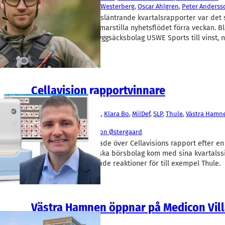
Andreas Elgaard
, 
Jacob Westerberg
, 
Oscar Ahlgren
, 
Peter Anderss
Vd-ruljangs och eftersläntrande kvartalsrapporter var det
dominerade det sommarstilla nyhetsflödet förra veckan. B
vände Joel Eklunds ryggsäcksbolag USWE Sports till vinst, n
Cellavision rapportvinnare
Fakta
CellaVision
, 
Enzymatica
, 
Klara Bo
, 
MilDef
, 
SLP
, 
Thule
, 
Västra Hamn
Finance
Mattias Ankarberg
, 
Simon Østergaard
Aktiemarknaden jublade över Cellavisions rapport efter en 
utförslöpa. Fler skånska börsbolag kom med sina kvartalssi
tisdagen, med blandade reaktioner för till exempel Thule.
Västra Hamnen öppnar på Medicon Vil
Finans/Riskkapital