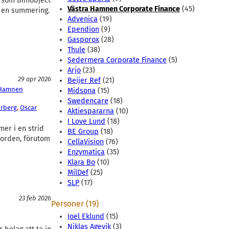
g som Bimobject
Västra Hamnen Corporate Finance
(45)
r en summering.
Advenica
(19)
Ependion
(9)
Gasporox
(28)
Thule
(38)
Sedermera Corporate Finance
(5)
Arjo
(23)
29 apr 2026
Beijer Ref
(21)
 Hamnen
Midsona
(15)
Swedencare
(18)
arberg
, 
Oscar
Aktiespararna
(10)
I Love Lund
(18)
er i en strid
BE Group
(18)
-orden, förutom
CellaVision
(76)
Enzymatica
(35)
Klara Bo
(10)
MilDef
(25)
SLP
(17)
23 feb 2026
Personer (19)
Joel Eklund
(15)
Niklas Agevik
(3)