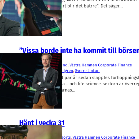
är det dåligt men snart blir det bätrre”. Det säger…
”Vissa borde inte ha kommit till börse
Finans/Riskkapital
Aktiespararna
, 
I Love Lund
, 
Västra Hamnen Corporate Finance
Björn Englund
, 
Oscar Ahlgren
, 
Sverre Linton
I noteringsyran för ett par år sedan släpptes förhoppnings
var redo in på listorna – och life science-sektorn är överr
Det menar Aktiespararnas…
Hänt i vecka 31
Fakta
Arjo
, 
BE Group
, 
UsWe Sports
, 
Västra Hamnen Corporate Finance