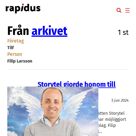
Hoppa
till
innehåll
Från
arkivet
1 st
Företag
Tilf
Person
Filip Larsson
Storytel gjorde honom till
ängel
Finans/Riskkapital
5 jun 2024
Tilf
Filip Larsson
En tidig investering i ljudboksjätten Storytel
betalade av sig med råge och har möjliggjort
flera investeringar i skånska bolag. Filip
Larsson är en aktiv affärsängel…