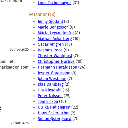
llväxt medan
Lime Technologies
(31)
Personer (18)
Jenny Sjödahl
(8)
Marie Bengtsson
(8)
Märta Lewander Xu
(8)
Mattias Ankarberg
(10)
Oscar Ahlgren
(43)
20 nov 2025
Rasmus Roos
(9)
Christer Wahlquist
(7)
kom i ett
Christopher Norbye
(10)
iemarknaden som
Hermann Haraldsson
(24)
Jesper Göransson
(9)
Johan Westman
(7)
Klas Dahlberg
(2)
Ola Ringdahl
(15)
Peter Nilsson
(25)
Tom Erixon
(16)
k
Ulrika Hallengren
(22)
Hans Eckerström
(2)
Simon Østergaard
(7)
22 okt 2025