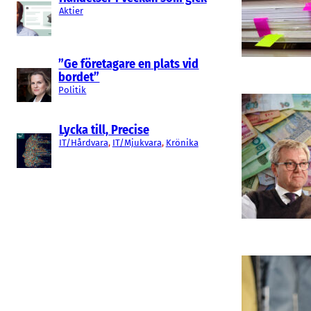
Aktier
”Ge företagare en plats vid
bordet”
Politik
Lycka till, Precise
IT/Hårdvara
, 
IT/Mjukvara
, 
Krönika