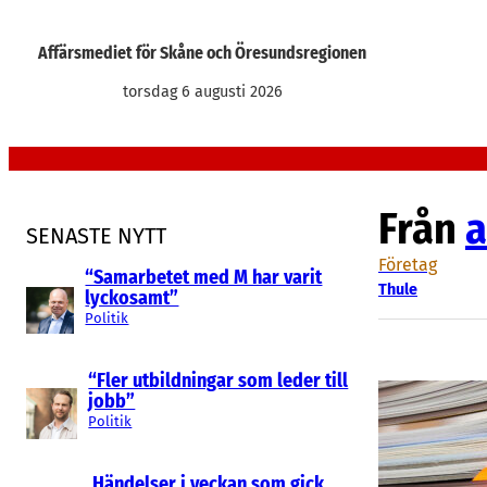
Hoppa
till
Affärsmediet för Skåne och Öresundsregionen
innehåll
torsdag 6 augusti 2026
Från
a
SENASTE NYTT
Företag
“Samarbetet med M har varit
Thule
lyckosamt”
Politik
“Fler utbildningar som leder till
jobb”
Politik
Händelser i veckan som gick