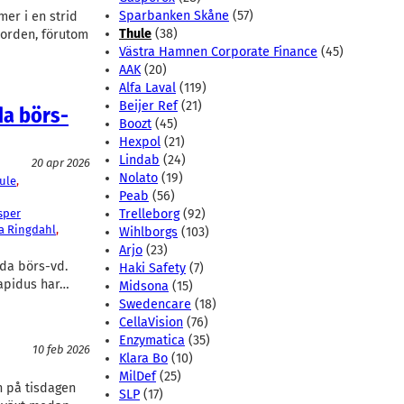
Sparbanken Skåne
(57)
er i en strid
Thule
(38)
-orden, förutom
Västra Hamnen Corporate Finance
(45)
AAK
(20)
Alfa Laval
(119)
Beijer Ref
(21)
da börs-
Boozt
(45)
Hexpol
(21)
Lindab
(24)
20 apr 2026
Nolato
(19)
ule
, 
Peab
(56)
sper
Trelleborg
(92)
a Ringdahl
, 
Wihlborgs
(103)
Arjo
(23)
lda börs-vd.
Haki Safety
(7)
Rapidus har…
Midsona
(15)
Swedencare
(18)
CellaVision
(76)
Enzymatica
(35)
10 feb 2026
Klara Bo
(10)
MilDef
(25)
n på tisdagen
SLP
(17)