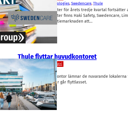
Haki Safety
, 
Lime Technologies
, 
Swedencare
, 
Thule
Börsbolagens rapporter för årets tredje kvartal fortsätter 
Bland dagens rapporter finns Haki Safety, Swedencare, Li
och Thule som fick aktiemarknaden att…
Thule flyttar huvudkontoret
Teknik/Verkstadsindustri
Thule
Thule Groups huvudkontor lämnar de nuvarande lokalerna v
Malmö. Nästa sommar går flyttlasset.