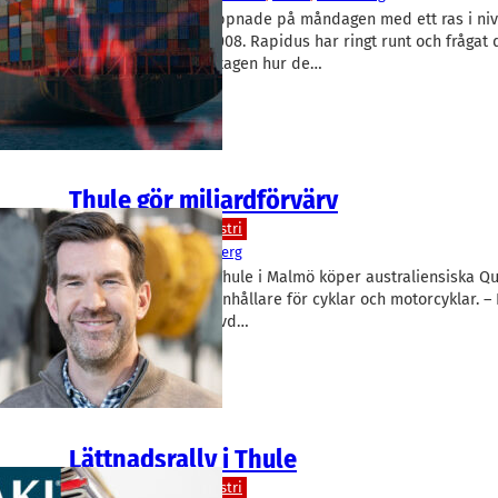
Stockholmsbörsen öppnade på måndagen med ett ras i n
Brothers-kraschen 2008. Rapidus har ringt runt och frågat 
skånska industriföretagen hur de…
Thule gör miljardförvärv
Teknik/Verkstadsindustri
Thule
Mattias Ankarberg
Fritidsprylföretaget Thule i Malmö köper australiensiska 
tillverkar mobiltelefonhållare för cyklar och motorcyklar. – 
till nästa nivå, säger vd…
Lättnadsrally i Thule
Teknik/Verkstadsindustri