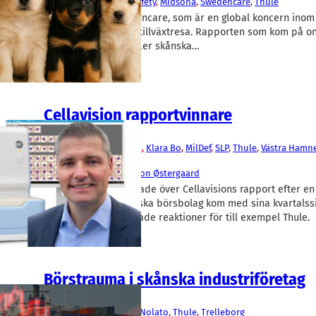
Arjo
, 
Ependion
, 
Haki Safety
, 
Midsona
, 
Swedencare
, 
Thule
Malmöbolaget Swedencare, som är en global koncern inom 
fortsätter sin starka tillväxtresa. Rapporten som kom på o
aktien att rusa. Och fler skånska…
Cellavision rapportvinnare
Fakta
CellaVision
, 
Enzymatica
, 
Klara Bo
, 
MilDef
, 
SLP
, 
Thule
, 
Västra Hamn
Finance
Mattias Ankarberg
, 
Simon Østergaard
Aktiemarknaden jublade över Cellavisions rapport efter en 
utförslöpa. Fler skånska börsbolag kom med sina kvartalssi
tisdagen, med blandade reaktioner för till exempel Thule.
Börstrauma i skånska industriföretag
Konjunktur
AAK
, 
Alfa Laval
, 
Lindab
, 
Nolato
, 
Thule
, 
Trelleborg