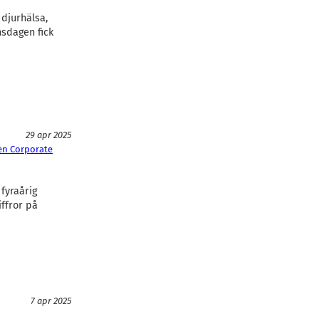
djurhälsa,
nsdagen fick
29 apr 2025
en Corporate
fyraårig
ffror på
7 apr 2025