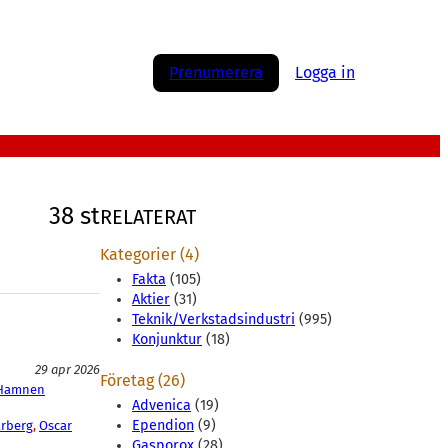
Prenumerera
Logga in
38 st
RELATERAT
Kategorier (4)
Fakta
(105)
Aktier
(31)
Teknik/Verkstadsindustri
(995)
Konjunktur
(18)
29 apr 2026
Företag (26)
 Hamnen
Advenica
(19)
Ependion
(9)
arberg
, 
Oscar
Gasporox
(28)