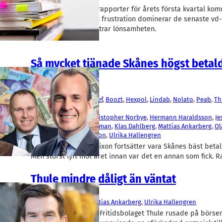
Börsbolagens delårsrapporter för årets första kvartal komm
ström. Osäkerhet och frustration dominerar de senaste vd
hos Thule som förbättrar lönsamheten.
Så mycket tjänade Skånes högst betal
vd:ar 2025
Fakta
AAK
, 
Alfa Laval
, 
Beijer Ref
, 
Boozt
, 
Hexpol
, 
Lindab
, 
Nolato
, 
Peab
, 
Th
Trelleborg
, 
Wihlborgs
Christer Wahlquist
, 
Christopher Norbye
, 
Hermann Haraldsson
, 
Je
Göransson
, 
Johan Westman
, 
Klas Dahlberg
, 
Mattias Ankarberg
, 
Ol
Peter Nilsson
, 
Tom Erixon
, 
Ulrika Hallengren
Alfa Lavals vd Tom Erixon fortsätter vara Skånes bäst beta
Men störst lyft mot året innan var det en annan som fick. 
Thule mindre dåligt än väntat
Aktier
Thule
, 
Wihlborgs
Mattias Ankarberg
, 
Ulrika Hallengren
Förväntningar är allt. Fritidsbolaget Thule rusade på börse