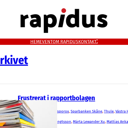
HEM
EVENT
OM RAPIDUS
KONTAKT
rkivet
Frustrerat i rapportbolagen
Fakta
Advenica
, 
Ependion
, 
Gasporox
, 
Sparbanken Skåne
, 
Thule
, 
Västra
Corporate Finance
Jenny Sjödahl
, 
Marie Bengtsson
, 
Märta Lewander Xu
, 
Mattias Ank
Ahlgren
, 
Rasmus Roos