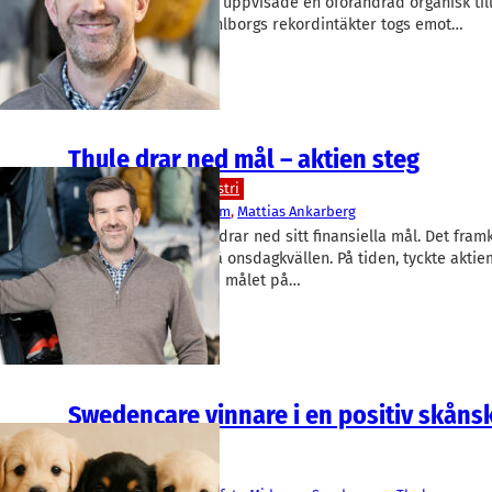
efter en rapport som uppvisade en oförändrad organisk ti
fastighetsbolaget Wihlborgs rekordintäkter togs emot…
Thule drar ned mål – aktien steg
Teknik/Verkstadsindustri
Thule
Hans Eckerström
, 
Mattias Ankarberg
Friluftsbolaget Thule drar ned sitt finansiella mål. Det fram
pressmeddelande på onsdagkvällen. På tiden, tyckte akt
inte tagit det tidigare målet på…
Swedencare vinnare i en positiv skåns
rapportflod
Fakta