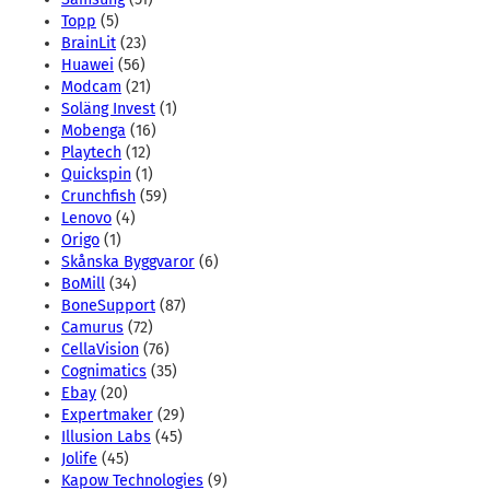
Topp
(5)
BrainLit
(23)
Huawei
(56)
Modcam
(21)
Soläng Invest
(1)
Mobenga
(16)
Playtech
(12)
Quickspin
(1)
Crunchfish
(59)
Lenovo
(4)
Origo
(1)
Skånska Byggvaror
(6)
BoMill
(34)
BoneSupport
(87)
Camurus
(72)
CellaVision
(76)
Cognimatics
(35)
Ebay
(20)
Expertmaker
(29)
Illusion Labs
(45)
Jolife
(45)
Kapow Technologies
(9)