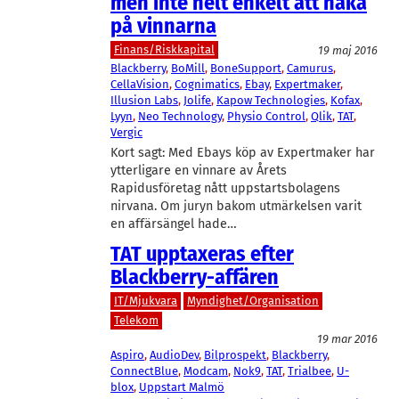
men inte helt enkelt att haka
på vinnarna
Finans/Riskkapital
19 maj 2016
Blackberry
, 
BoMill
, 
BoneSupport
, 
Camurus
, 
CellaVision
, 
Cognimatics
, 
Ebay
, 
Expertmaker
, 
Illusion Labs
, 
Jolife
, 
Kapow Technologies
, 
Kofax
, 
Lyyn
, 
Neo Technology
, 
Physio Control
, 
Qlik
, 
TAT
, 
Vergic
Kort sagt: Med Ebays köp av Expertmaker har
ytterligare en vinnare av Årets
Rapidusföretag nått uppstartsbolagens
nirvana. Om juryn bakom utmärkelsen varit
en affärsängel hade…
TAT upptaxeras efter
Blackberry-affären
IT/Mjukvara
Myndighet/Organisation
Telekom
19 mar 2016
Aspiro
, 
AudioDev
, 
Bilprospekt
, 
Blackberry
, 
ConnectBlue
, 
Modcam
, 
Nok9
, 
TAT
, 
Trialbee
, 
U-
blox
, 
Uppstart Malmö