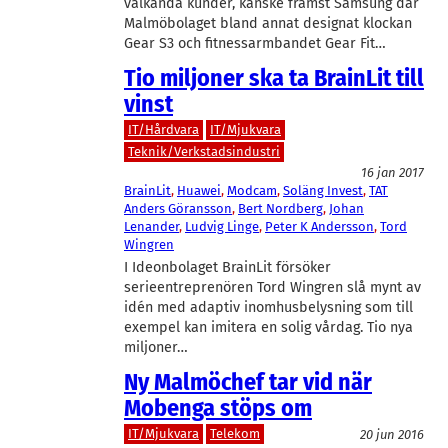
välkända kunder, kanske främst Samsung där
Malmöbolaget bland annat designat klockan
Gear S3 och fitnessarmbandet Gear Fit…
Tio miljoner ska ta BrainLit till
vinst
IT/Hårdvara
IT/Mjukvara
Teknik/Verkstadsindustri
16 jan 2017
BrainLit
, 
Huawei
, 
Modcam
, 
Soläng Invest
, 
TAT
Anders Göransson
, 
Bert Nordberg
, 
Johan
Lenander
, 
Ludvig Linge
, 
Peter K Andersson
, 
Tord
Wingren
I Ideonbolaget BrainLit försöker
serieentreprenören Tord Wingren slå mynt av
idén med adaptiv inomhusbelysning som till
exempel kan imitera en solig vårdag. Tio nya
miljoner…
Ny Malmöchef tar vid när
Mobenga stöps om
IT/Mjukvara
Telekom
20 jun 2016