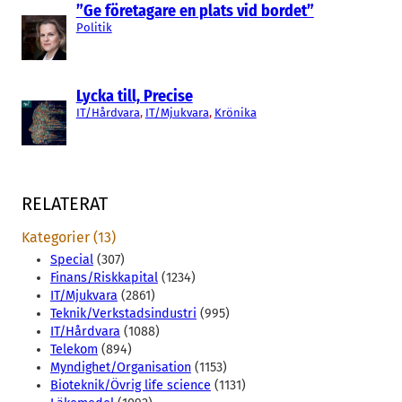
”Ge företagare en plats vid bordet”
Politik
Lycka till, Precise
IT/Hårdvara
, 
IT/Mjukvara
, 
Krönika
RELATERAT
Kategorier (13)
Special
(307)
Finans/Riskkapital
(1234)
IT/Mjukvara
(2861)
Teknik/Verkstadsindustri
(995)
IT/Hårdvara
(1088)
Telekom
(894)
Myndighet/Organisation
(1153)
Bioteknik/Övrig life science
(1131)