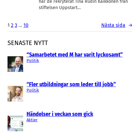
har de rekryterat Tina Rudin Kaikkonen från
stiftelsen Uppstart…
1
2
3
…
10
Nästa sida
→
SENASTE NYTT
“Samarbetet med M har varit lyckosamt”
Politik
“Fler utbildningar som leder till jobb”
Politik
Händelser i veckan som gick
Aktier