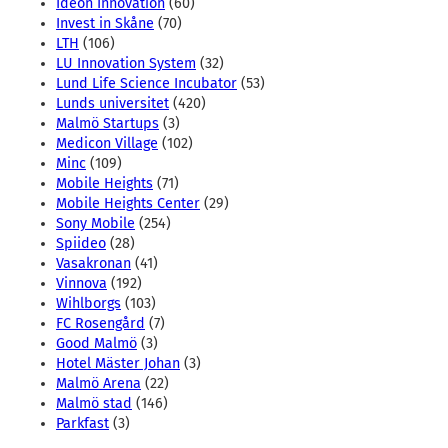
Ideon Innovation
(60)
Invest in Skåne
(70)
LTH
(106)
LU Innovation System
(32)
Lund Life Science Incubator
(53)
Lunds universitet
(420)
Malmö Startups
(3)
Medicon Village
(102)
Minc
(109)
Mobile Heights
(71)
Mobile Heights Center
(29)
Sony Mobile
(254)
Spiideo
(28)
Vasakronan
(41)
Vinnova
(192)
Wihlborgs
(103)
FC Rosengård
(7)
Good Malmö
(3)
Hotel Mäster Johan
(3)
Malmö Arena
(22)
Malmö stad
(146)
Parkfast
(3)