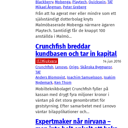
Blackberry
, 
Mobenga
, 
Playtech
, 
Quickspin
, 
TAT
Mikael Ångman
, 
Peter Greberg
Från att ha agerat mer eller mindre som ett
självständigt dotterbolag knyts
Malmöbaserade Mobenga närmare ägaren
Playtech. Samtidigt får de knappt 100
anställda i Malmö…
Crunchfish breddar
kundbasen och tar in kapital
IT/Mjukvara
14 jun 2016
Crunchfish
, 
Lenovo
, 
Origo
, 
Skånska Byggvaror
, 
TAT
Anders Blomqvist
, 
Joachim Samuelsson
, 
Joakim
Nydemark
, 
Ken Thom
Mobilteknikbolaget Crunchfish fyller på
kassan med drygt fyra miljoner kronor i
väntan på det stora genombrottet för
geststyrning. Efter samarbetet med Lenovo
väntar bilapplikationer och…
Expertmaker når nirvana –