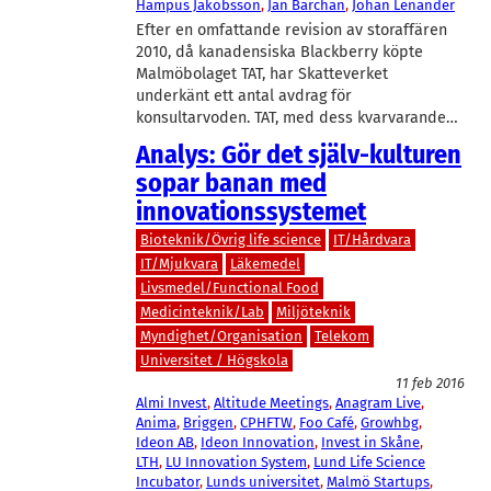
Hampus Jakobsson
, 
Jan Barchan
, 
Johan Lenander
Efter en omfattande revision av storaffären
2010, då kanadensiska Blackberry köpte
Malmöbolaget TAT, har Skatteverket
underkänt ett antal avdrag för
konsultarvoden. TAT, med dess kvarvarande…
Analys: Gör det själv-kulturen
sopar banan med
innovationssystemet
Bioteknik/Övrig life science
IT/Hårdvara
IT/Mjukvara
Läkemedel
Livsmedel/Functional Food
Medicinteknik/Lab
Miljöteknik
Myndighet/Organisation
Telekom
Universitet / Högskola
11 feb 2016
Almi Invest
, 
Altitude Meetings
, 
Anagram Live
, 
Anima
, 
Briggen
, 
CPHFTW
, 
Foo Café
, 
Growhbg
, 
Ideon AB
, 
Ideon Innovation
, 
Invest in Skåne
, 
LTH
, 
LU Innovation System
, 
Lund Life Science
Incubator
, 
Lunds universitet
, 
Malmö Startups
, 