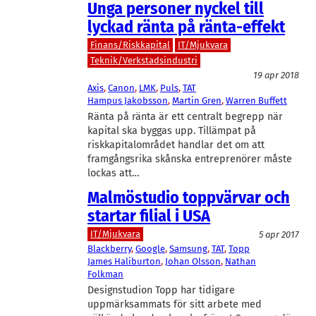
Unga personer nyckel till
lyckad ränta på ränta-effekt
Finans/Riskkapital
IT/Mjukvara
Teknik/Verkstadsindustri
19 apr 2018
Axis
, 
Canon
, 
LMK
, 
Puls
, 
TAT
Hampus Jakobsson
, 
Martin Gren
, 
Warren Buffett
Ränta på ränta är ett centralt begrepp när
kapital ska byggas upp. Tillämpat på
riskkapitalområdet handlar det om att
framgångsrika skånska entreprenörer måste
lockas att…
Malmöstudio toppvärvar och
startar filial i USA
IT/Mjukvara
5 apr 2017
Blackberry
, 
Google
, 
Samsung
, 
TAT
, 
Topp
James Haliburton
, 
Johan Olsson
, 
Nathan
Folkman
Designstudion Topp har tidigare
uppmärksammats för sitt arbete med