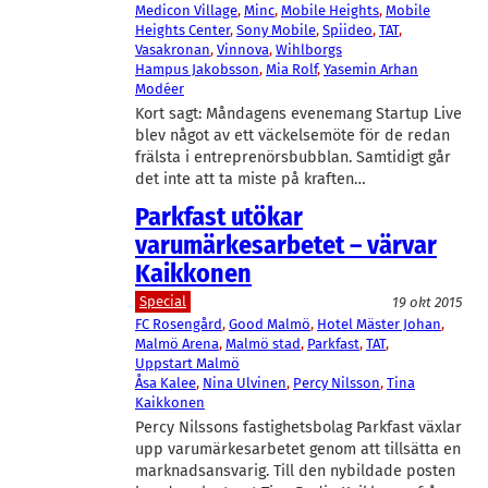
Medicon Village
, 
Minc
, 
Mobile Heights
, 
Mobile
Heights Center
, 
Sony Mobile
, 
Spiideo
, 
TAT
, 
Vasakronan
, 
Vinnova
, 
Wihlborgs
Hampus Jakobsson
, 
Mia Rolf
, 
Yasemin Arhan
Modéer
Kort sagt: Måndagens evenemang Startup Live
blev något av ett väckelsemöte för de redan
frälsta i entreprenörsbubblan. Samtidigt går
det inte att ta miste på kraften…
Parkfast utökar
varumärkesarbetet – värvar
Kaikkonen
Special
19 okt 2015
FC Rosengård
, 
Good Malmö
, 
Hotel Mäster Johan
, 
Malmö Arena
, 
Malmö stad
, 
Parkfast
, 
TAT
, 
Uppstart Malmö
Åsa Kalee
, 
Nina Ulvinen
, 
Percy Nilsson
, 
Tina
Kaikkonen
Percy Nilssons fastighetsbolag Parkfast växlar
upp varumärkesarbetet genom att tillsätta en
marknadsansvarig. Till den nybildade posten