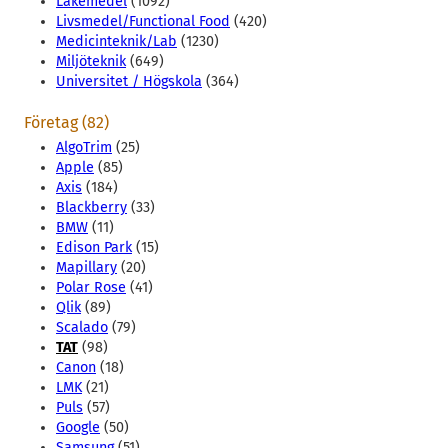
Läkemedel
(1092)
Livsmedel/Functional Food
(420)
Medicinteknik/Lab
(1230)
Miljöteknik
(649)
Universitet / Högskola
(364)
Företag (82)
AlgoTrim
(25)
Apple
(85)
Axis
(184)
Blackberry
(33)
BMW
(11)
Edison Park
(15)
Mapillary
(20)
Polar Rose
(41)
Qlik
(89)
Scalado
(79)
TAT
(98)
Canon
(18)
LMK
(21)
Puls
(57)
Google
(50)
Samsung
(51)