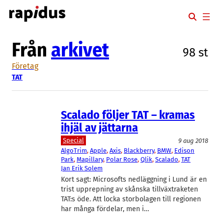
Hoppa
till
innehåll
Från
arkivet
98 st
Företag
TAT
Scalado följer TAT – kramas
ihjäl av jättarna
Special
9 aug 2018
AlgoTrim
, 
Apple
, 
Axis
, 
Blackberry
, 
BMW
, 
Edison
Park
, 
Mapillary
, 
Polar Rose
, 
Qlik
, 
Scalado
, 
TAT
Jan Erik Solem
Kort sagt: Microsofts nedläggning i Lund är en
trist upprepning av skånska tillväxtraketen
TAT:s öde. Att locka storbolagen till regionen
har många fördelar, men i…