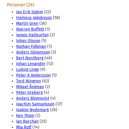
Personer (26)
Jan Erik Solem
(22)
Hampus Jakobsson
(58)
Martin Gren
(36)
Warren Buffett
(1)
James Haliburton
(2)
Johan Olsson
(5)
Nathan Folkman
(1)
Anders Göransson
(3)
Bert Nordberg
(46)
Johan Lenander
(12)
Ludvig Linge
(9)
Peter K Andersson
(5)
Tord Wingren
(62)
Mikael Ångman
(2)
Peter Greberg
(4)
Anders Blomqvist
(4)
Joachim Samuelsson
(37)
Joakim Nydemark
(26)
Ken Thom
(2)
Jan Barchan
(25)
Mia Rolf
(14)