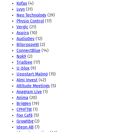
Kofax
(4)
Lyyn
(31)
Neo Technology
(29)
Physio Control
(17)
Vergic
(21)
Aspiro
(10)
AudioDev
(12)
Bilprospekt
(2)
ConnectBlue
(14)
Nok9
(2)
Trialbee
(17)
U-blox
(9)
Uppstart Malmö
(15)
Almi Invest
(42)
Altitude Meetings
(5)
Anagram Live
(1)
Anima
(20)
Briggen
(19)
CPHFTW
(1)
Foo Café
(5)
Growhbg
(2)
Ideon AB
(7)