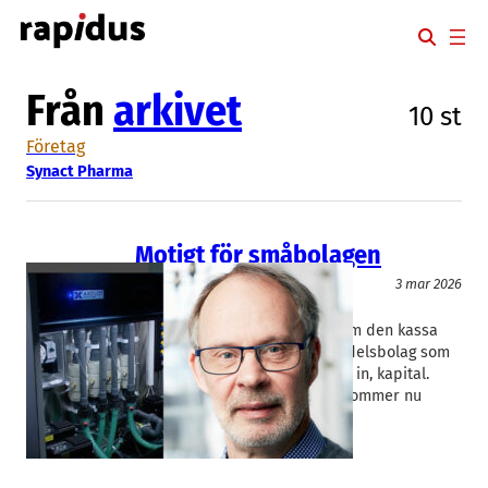
Hoppa
till
innehåll
Från
arkivet
10 st
Företag
Synact Pharma
Motigt för småbolagen
Aktier
Finans/Riskkapital
3 mar 2026
Axolot
, 
NanoEcho
, 
Synact Pharma
På måndagen skrev Rapidus om den kassa
tajmingen för skånska läkemedelsbolag som
nyligen tagit in, eller försökt ta in, kapital.
Värdelösa teckningsoptioner kommer nu
slag…