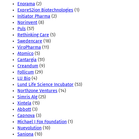
Enorama
(2)
ExpreS2ion Biotechnologies
(1)
Initiator Pharma
(2)
Norinvent
(8)
Puls
(57)
Rethinking Care
(5)
Swedencare
(18)
ViroPharma
(11)
Atomico
(5)
Cantargia
(51)
Creandum
(9)
Follicum
(29)
LU Bio
(4)
Lund Life Science Incubator
(53)
Northzone Ventures
(14)
Simris Alg
(25)
Xintela
(15)
Abbott
(3)
Capnova
(3)
Michael J Fox Foundation
(1)
Nuevolution
(10)
Saniona
(10)