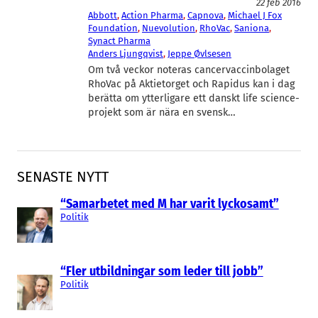
22 feb 2016
Abbott
, 
Action Pharma
, 
Capnova
, 
Michael J Fox
Foundation
, 
Nuevolution
, 
RhoVac
, 
Saniona
, 
Synact Pharma
Anders Ljungqvist
, 
Jeppe Øvlsesen
Om två veckor noteras cancervaccinbolaget
RhoVac på Aktietorget och Rapidus kan i dag
berätta om ytterligare ett danskt life science-
projekt som är nära en svensk…
SENASTE NYTT
“Samarbetet med M har varit lyckosamt”
Politik
“Fler utbildningar som leder till jobb”
Politik