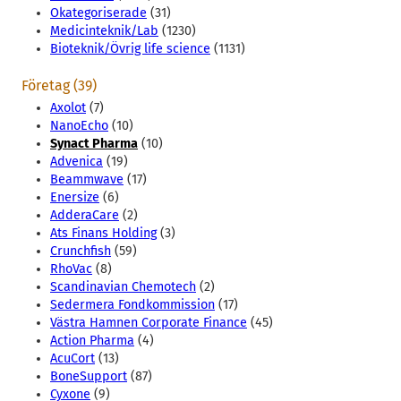
Okategoriserade
(31)
Medicinteknik/Lab
(1230)
Bioteknik/Övrig life science
(1131)
Företag (39)
Axolot
(7)
NanoEcho
(10)
Synact Pharma
(10)
Advenica
(19)
Beammwave
(17)
Enersize
(6)
AdderaCare
(2)
Ats Finans Holding
(3)
Crunchfish
(59)
RhoVac
(8)
Scandinavian Chemotech
(2)
Sedermera Fondkommission
(17)
Västra Hamnen Corporate Finance
(45)
Action Pharma
(4)
AcuCort
(13)
BoneSupport
(87)
Cyxone
(9)