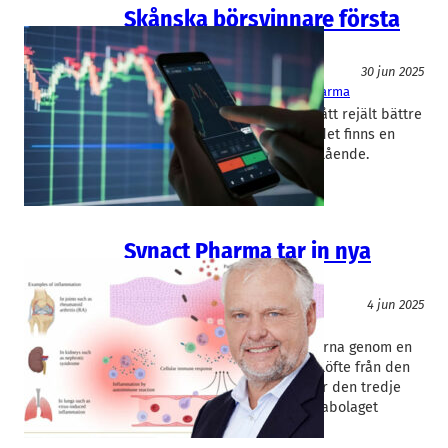
Skånska börsvinnare första
halvåret
Finans/Riskkapital
30 jun 2025
Advenica
, 
Beammwave
, 
Synact Pharma
De skånska börsbolagen har gått rejält bättre
än rikssnittet hittills i år. Men det finns en
förklaring som är ganska nedslående.
Rapidus har listan på…
Synact Pharma tar in nya
pengar – igen
Läkemedel
4 jun 2025
Synact Pharma
Jeppe Øvlesen
Synact Pharma stärker finanserna genom en
riktad nyemission och ett lånelöfte från den
amerikanska storägaren. Det är den tredje
större nyemissionen som lundabolaget
genomför på…