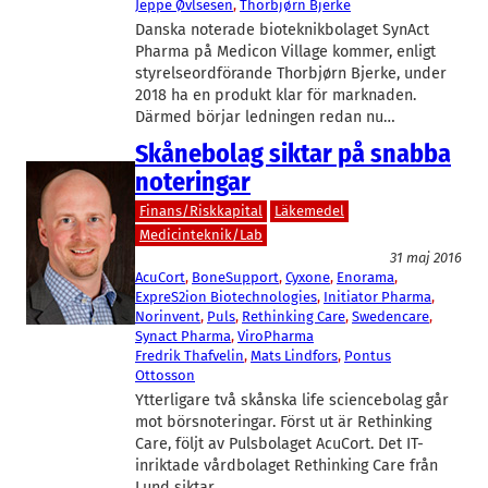
Jeppe Øvlsesen
, 
Thorbjørn Bjerke
Danska noterade bioteknikbolaget SynAct
Pharma på Medicon Village kommer, enligt
styrelseordförande Thorbjørn Bjerke, under
2018 ha en produkt klar för marknaden.
Därmed börjar ledningen redan nu…
Skånebolag siktar på snabba
noteringar
Finans/Riskkapital
Läkemedel
Medicinteknik/Lab
31 maj 2016
AcuCort
, 
BoneSupport
, 
Cyxone
, 
Enorama
, 
ExpreS2ion Biotechnologies
, 
Initiator Pharma
, 
Norinvent
, 
Puls
, 
Rethinking Care
, 
Swedencare
, 
Synact Pharma
, 
ViroPharma
Fredrik Thafvelin
, 
Mats Lindfors
, 
Pontus
Ottosson
Ytterligare två skånska life sciencebolag går
mot börsnoteringar. Först ut är Rethinking
Care, följt av Pulsbolaget AcuCort. Det IT-
inriktade vårdbolaget Rethinking Care från
Lund siktar…