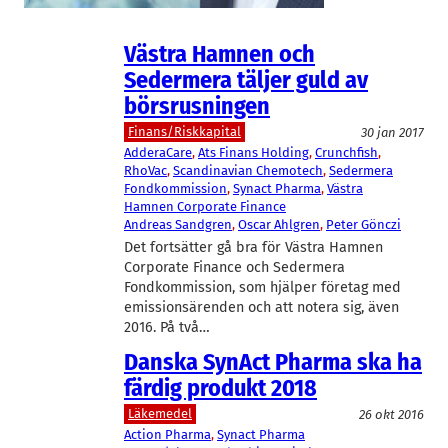
Västra Hamnen och
Sedermera täljer guld av
börsrusningen
Finans/Riskkapital
30 jan 2017
AdderaCare
, 
Ats Finans Holding
, 
Crunchfish
, 
RhoVac
, 
Scandinavian Chemotech
, 
Sedermera
Fondkommission
, 
Synact Pharma
, 
Västra
Hamnen Corporate Finance
Andreas Sandgren
, 
Oscar Ahlgren
, 
Peter Gönczi
Det fortsätter gå bra för Västra Hamnen
Corporate Finance och Sedermera
Fondkommission, som hjälper företag med
emissionsärenden och att notera sig, även
2016. På två…
Danska SynAct Pharma ska ha
färdig produkt 2018
Läkemedel
26 okt 2016
Action Pharma
, 
Synact Pharma