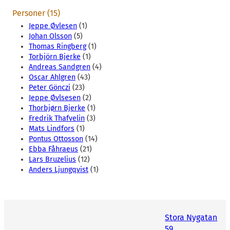
Personer (15)
Jeppe Øvlesen
(1)
Johan Olsson
(5)
Thomas Ringberg
(1)
Torbjörn Bjerke
(1)
Andreas Sandgren
(4)
Oscar Ahlgren
(43)
Peter Gönczi
(23)
Jeppe Øvlsesen
(2)
Thorbjørn Bjerke
(1)
Fredrik Thafvelin
(3)
Mats Lindfors
(1)
Pontus Ottosson
(14)
Ebba Fåhraeus
(21)
Lars Bruzelius
(12)
Anders Ljungqvist
(1)
Stora Nygatan
59