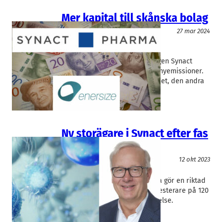
Mer kapital till skånska bolag
Finans/Riskkapital
27 mar 2024
Enersize
, 
Synact Pharma
Johan Olsson
, 
Thomas Ringberg
De börsnoterade Lundaföretagen Synact
Pharma och Enersize aviserar nyemissioner.
Den ena aktien steg på beskedet, den andra
föll.
Ny storägare i Synact efter fas
2-flopp
Okategoriserade
12 okt 2023
Synact Pharma
Torbjörn Bjerke
Lundabaserade Synact Pharma gör en riktad
nyemission till amerikansk investerare på 120
Mkr efter en tung fas 2-besvikelse.