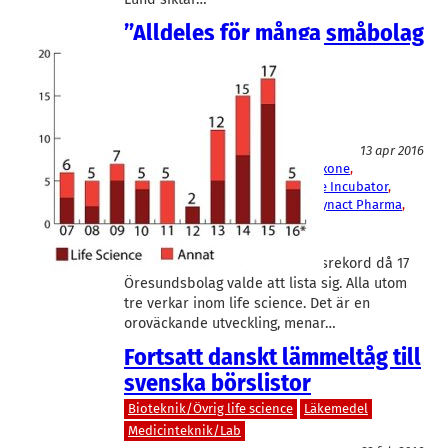
”Alldeles för många småbolag
tvingas till börsen”
Bioteknik/Övrig life science
Finans/Riskkapital
Läkemedel
Medicinteknik/Lab
13 apr 2016
Atomico
, 
Cantargia
, 
Creandum
, 
Cyxone
, 
Follicum
, 
LU Bio
, 
Lund Life Science Incubator
, 
Northzone Ventures
, 
Simris Alg
, 
Synact Pharma
, 
Xintela
Ebba Fåhraeus
, 
Lars Bruzelius
Under 2015 slogs nytt noteringsrekord då 17
Öresundsbolag valde att lista sig. Alla utom
tre verkar inom life science. Det är en
oroväckande utveckling, menar…
Fortsatt danskt lämmeltåg till
svenska börslistor
Bioteknik/Övrig life science
Läkemedel
Medicinteknik/Lab