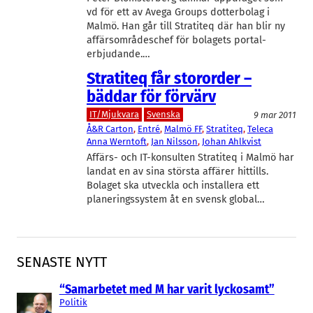
vd för ett av Avega Groups dotterbolag i
Malmö. Han går till Stratiteq där han blir ny
affärsområdeschef för bolagets portal-
erbjudande.…
Stratiteq får stororder –
bäddar för förvärv
IT/Mjukvara
Svenska
9 mar 2011
Å&R Carton
, 
Entré
, 
Malmö FF
, 
Stratiteq
, 
Teleca
Anna Werntoft
, 
Jan Nilsson
, 
Johan Ahlkvist
Affärs- och IT-konsulten Stratiteq i Malmö har
landat en av sina största affärer hittills.
Bolaget ska utveckla och installera ett
planeringssystem åt en svensk global…
SENASTE NYTT
“Samarbetet med M har varit lyckosamt”
Politik