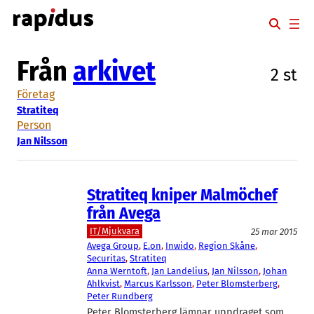
Hoppa
till
innehåll
Från
arkivet
2 st
Företag
Stratiteq
Person
Jan Nilsson
Stratiteq kniper Malmöchef
från Avega
IT/Mjukvara
25 mar 2015
Avega Group
, 
E.on
, 
Inwido
, 
Region Skåne
, 
Securitas
, 
Stratiteq
Anna Werntoft
, 
Jan Landelius
, 
Jan Nilsson
, 
Johan
Ahlkvist
, 
Marcus Karlsson
, 
Peter Blomsterberg
, 
Peter Rundberg
Peter Blomsterberg lämnar uppdraget som