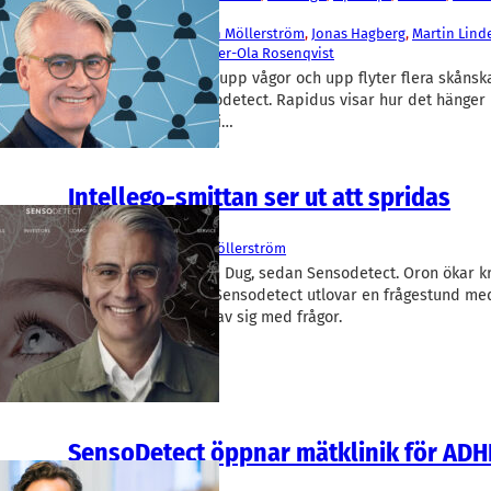
Spermosens
, 
Viraspec
Björn Wetterling
, 
Johan Möllerström
, 
Jonas Hagberg
, 
Martin Lind
Takwa
, 
Patrik Elfwing
, 
Per-Ola Rosenqvist
Intellego-affären rör upp vågor och upp flyter flera skånsk
profiler, senast Sensodetect. Rapidus visar hur det hänger 
Möllerström hamnat i…
Intellego-smittan ser ut att spridas
Ledarskap
SensoDetect
Johan Möllerström
Först Intellego, sedan Dug, sedan Sensodetect. Oron ökar k
Möllerströms bolag. Sensodetect utlovar en frågestund me
aktieägare som hört av sig med frågor.
SensoDetect öppnar mätklinik för AD
Medicinteknik/Lab