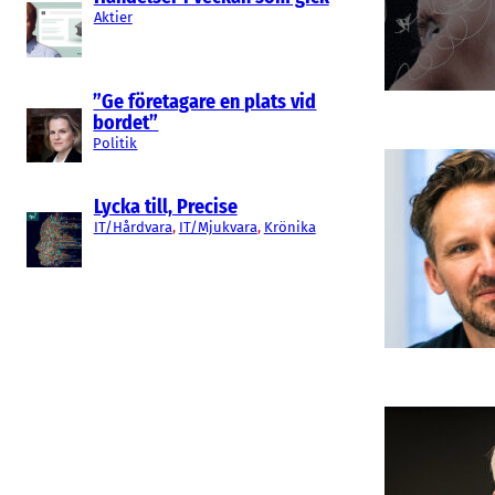
Aktier
”Ge företagare en plats vid
bordet”
Politik
Lycka till, Precise
IT/Hårdvara
, 
IT/Mjukvara
, 
Krönika