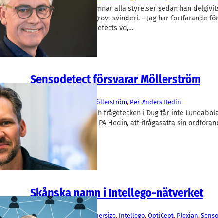
Johan Möllerström lämnar alla styrelser sedan han delgivi
grovt bedrägeri och grovt svinderi. – Jag har fortfarande fö
honom, säger Sensodetects vd,…
Sensodetect försvarar Möllerström
Medicinteknik/Lab
SensoDetect
Johan Möllerström
, 
Per-Anders Hedin
Skandal i Intellego och frågetecken i Dug får inte Lundabol
Sensodetect, med vd PA Hedin, att ifrågasätta sin ordförand
sitter i styrelsen…
Skånska namn i Intellego-nätverket
Fakta
AegirBio
, 
Avsalt
, 
Dug
, 
Enersize
, 
Intellego
, 
OptiCept
, 
Plexian
, 
Senso