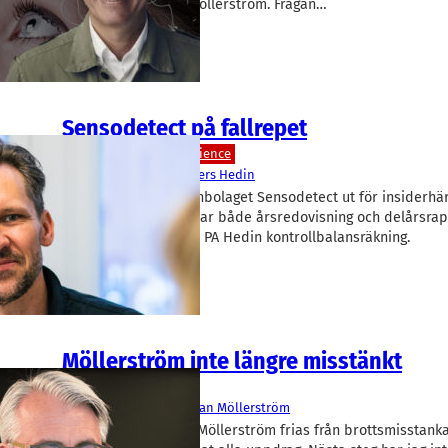
ordföranden Johan Möllerström. Frågan…
Sensodetect på fallrepet
Bioteknik/Övrig life science
SensoDetect
Per-Anders Hedin
Först råkade medtechbolaget Sensodetect ut för insiderhä
Möllerström, sedan har både årsredovisning och delårsrapp
upp. Nu upprättar vd PA Hedin kontrollbalansräkning.
Möllerström inte längre misstänkt
Ledarskap
Dug
, 
SensoDetect
Johan Möllerström
Skåneankutne Johan Möllerström frias från brottsmisstankar