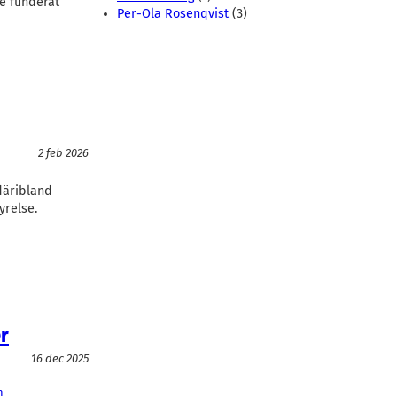
te funderat
Per-Ola Rosenqvist
(3)
2 feb 2026
däribland
yrelse.
r
16 dec 2025
n