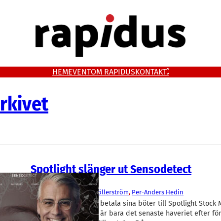
HEM
EVENT
OM RAPIDUS
KONTAKT
rkivet
Spotlight slänger ut Sensodetect
Aktier
SensoDetect
Johan Möllerström
, 
Per-Anders Hedin
Sensodetect kan inte betala sina böter till Spotlight Stock
aktien avnoteras. Det är bara det senaste haveriet efter fö