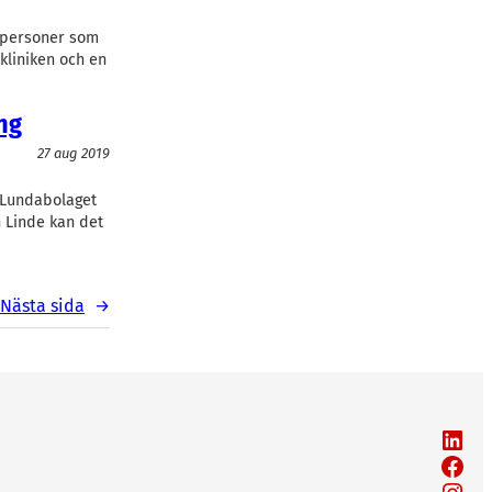
atpersoner som
 kliniken och en
ng
27 aug 2019
 Lundabolaget
n Linde kan det
Nästa sida
→
LinkedIn
Facebook
Instagram