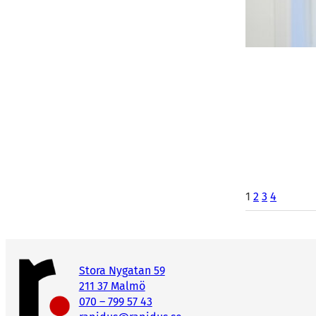
1
2
3
4
Stora Nygatan 59
211 37 Malmö
070 – 799 57 43