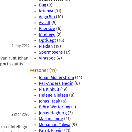
Dug
(9)
Krinova
(31)
AegirBio
(10)
Avsalt
(5)
Enersize
(6)
Intellego
(2)
OptiCept
(16)
6 maj 2026
Plexian
(19)
Spermosens
(17)
rvan runt Johan
Viraspec
(4)
ort skjutits
Personer (11)
Johan Möllerström
(14)
Per-Anders Hedin
(6)
Pia Kinhult
(19)
Helene Nielsen
(8)
Jonas Haak
(6)
Björn Wetterling
(1)
Jonas Hagberg
(3)
2 mar 2026
Martin Linde
(11)
Mohamad Takwa
(9)
na i Intellego-
Patrik Elfwing
(1)