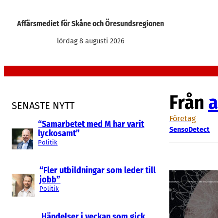
Hoppa
till
Affärsmediet för Skåne och Öresundsregionen
innehåll
lördag 8 augusti 2026
Från
a
SENASTE NYTT
Företag
“Samarbetet med M har varit
SensoDetect
lyckosamt”
Politik
“Fler utbildningar som leder till
jobb”
Politik
Händelser i veckan som gick