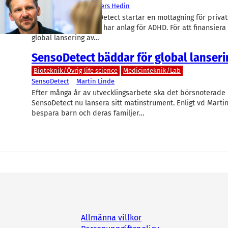
SensoDetect
Per-Anders Hedin
Lundabolaget SensoDetect startar en mottagning för priv
vill undersöka om de har anlag för ADHD. För att finansiera
global lansering av…
SensoDetect bäddar för global lanseri
Bioteknik/Övrig life science
Medicinteknik/Lab
SensoDetect
Martin Linde
Efter många år av utvecklingsarbete ska det börsnoterade
SensoDetect nu lansera sitt mätinstrument. Enligt vd Marti
bespara barn och deras familjer…
Allmänna villkor