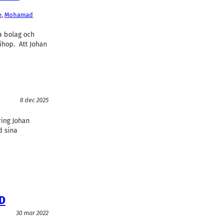
e
, 
Mohamad
a bolag och
ihop. Att Johan
8 dec 2025
ring Johan
d sina
HD
30 mar 2022