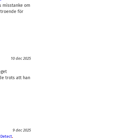
ts misstanke om
rtroende för
10 dec 2025
aget
e trots att han
9 dec 2025
Detect
, 