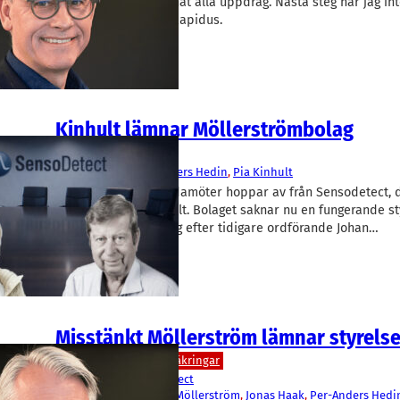
härvan. ”Jag har lämnat alla uppdrag. Nästa steg har jag in
över”, säger han till Rapidus.
Kinhult lämnar Möllerströmbolag
Medicinteknik/Lab
SensoDetect
Per-Anders Hedin
, 
Pia Kinhult
Två av tre styrelseledamöter hoppar av från Sensodetect, 
ordförande Pia Kinhult. Bolaget saknar nu en fungerande st
Frågetecken hopar sig efter tidigare ordförande Johan…
Misstänkt Möllerström lämnar styrelse
Juridik/Revision/Försäkringar
Dug
, 
Krinova
, 
SensoDetect
Helene Nielsen
, 
Johan Möllerström
, 
Jonas Haak
, 
Per-Anders Hedi