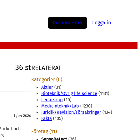
Prenumerera
Logga in
36 st
RELATERAT
Kategorier (6)
Aktier
(31)
Bioteknik/Övrig life science
(1131)
Ledarskap
(10)
Medicinteknik/Lab
(1230)
Juridik/Revision/Försäkringar
(134)
1 jun 2026
Fakta
(105)
 Market och
Företag (11)
rre
SensoDetect
(36)