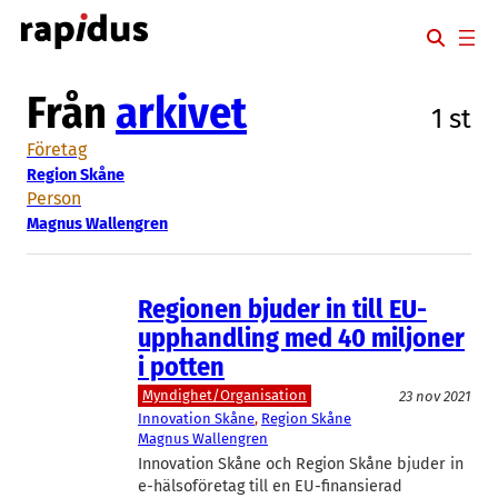
Hoppa
till
innehåll
Från
arkivet
1 st
Företag
Region Skåne
Person
Magnus Wallengren
Regionen bjuder in till EU-
upphandling med 40 miljoner
i potten
Myndighet/Organisation
23 nov 2021
Innovation Skåne
, 
Region Skåne
Magnus Wallengren
Innovation Skåne och Region Skåne bjuder in
e-hälsoföretag till en EU-finansierad