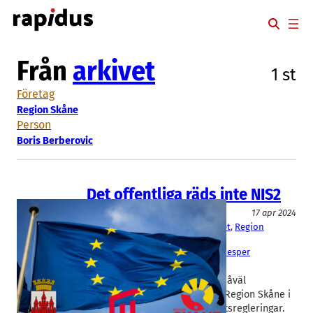
Hoppa
till
innehåll
Från
arkivet
1 st
Företag
Region Skåne
Person
Boris Berberovic
Det offentliga räds inte NIS2
Myndighet/Organisation
17 apr 2024
Lunds kommun
, 
Malmö universitet
, 
Region
Skåne
Boris Berberovic
, 
DAvid Bogaeus
, 
Jesper
Wokander
I EU-direktivet NIS2 omfattas såväl
kommuner som lärosäten och Region Skåne i
sin helhet av nya cybersäkehetsregleringar.