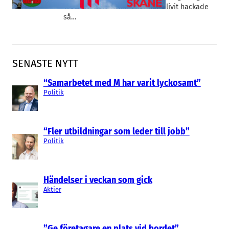
Trots att flera kommuner har blivit hackade
så…
SENASTE NYTT
“Samarbetet med M har varit lyckosamt”
Politik
“Fler utbildningar som leder till jobb”
Politik
Händelser i veckan som gick
Aktier
”Ge företagare en plats vid bordet”