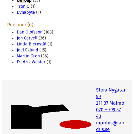
QGroup
(33)
TroniQ
(1)
Dynabyte
(1)
Personer (6)
Dan Olofsson
(108)
Jon Carvell
(36)
Linda Bjernstål
(1)
Joel Eklund
(15)
Martin Gren
(36)
Fredrik Wester
(1)
Stora Nygatan
59
211 37 Malmö
070 – 799 57
43
rapidus@rapi
dus.se