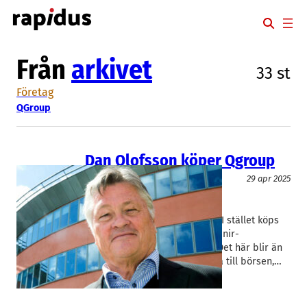
Hoppa
till
innehåll
Från
arkivet
33 st
Företag
QGroup
Dan Olofsson köper Qgroup
IT/Mjukvara
29 apr 2025
Danir
, 
Nexer Group
, 
QGroup
Dan Olofsson
, 
Jon Carvell
Qgroup skrotar börsplanerna. I stället köps
IT-konsultkoncernen upp av Danir-
kontrollerade Nexer Group. – Det här blir än
mycket bättre lösning än att gå till börsen,…