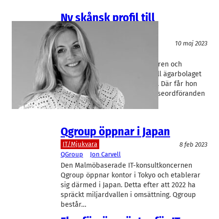
Ny skånsk profil till
kändisstyrelsen
IT/Mjukvara
10 maj 2023
QGroup
Linda Bjernstål
QGroup har värvat entreprenören och
affärsängeln Linda Bjernstål till ägarbolaget
QCG Swedens celebra styrelse. Där får hon
sällskap av bland andra styrelseordföranden
och Midroc-veteranen Göran…
Qgroup öppnar i Japan
IT/Mjukvara
8 feb 2023
QGroup
Jon Carvell
Den Malmöbaserade IT-konsultkoncernen
Qgroup öppnar kontor i Tokyo och etablerar
sig därmed i Japan. Detta efter att 2022 ha
spräckt miljardvallen i omsättning. Qgroup
består…