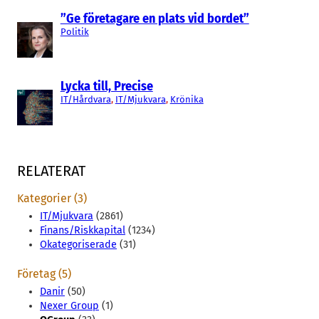
”Ge företagare en plats vid bordet”
Politik
Lycka till, Precise
IT/Hårdvara
, 
IT/Mjukvara
, 
Krönika
RELATERAT
Kategorier (3)
IT/Mjukvara
(2861)
Finans/Riskkapital
(1234)
Okategoriserade
(31)
Företag (5)
Danir
(50)
Nexer Group
(1)