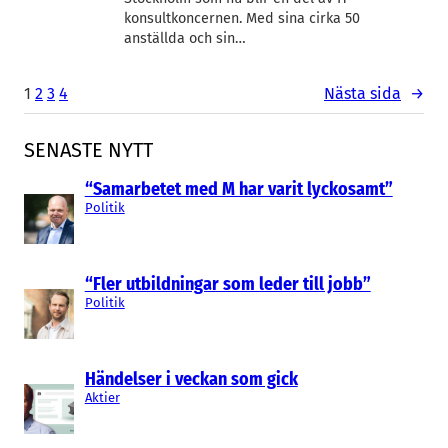
konsultkoncernen. Med sina cirka 50
anställda och sin…
1
2
3
4
Nästa sida
→
SENASTE NYTT
“Samarbetet med M har varit lyckosamt”
Politik
“Fler utbildningar som leder till jobb”
Politik
Händelser i veckan som gick
Aktier