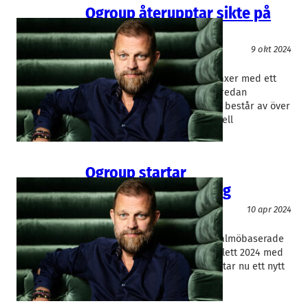
Qgroup återupptar sikte på
börsen
Finans/Riskkapital
9 okt 2024
QGroup
Jon Carvell
IT-konsultkoncernen Qgroup växer med ett
nytt bolagsköp och utökar sin redan
omfattande portfölj, som i dag består av över
30 IT-konsultbolag. Vd Jon Carvell
återupptar…
Qgroup startar
cybersäkerhetsbolag
IT/Mjukvara
Okategoriserade
10 apr 2024
QGroup
Jon Carvell
Efter ett tufft fjolår har den Malmöbaserade
IT-konsultkoncernen Qgroup inlett 2024 med
rekordsiffror. Doldisjätten startar nu ett nytt
bolag inom cybersäkerhet.