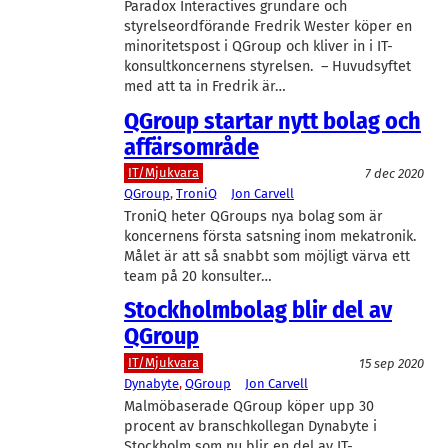
Paradox Interactives grundare och
styrelseordförande Fredrik Wester köper en
minoritetspost i QGroup och kliver in i IT-
konsultkoncernens styrelsen. – Huvudsyftet
med att ta in Fredrik är…
QGroup startar nytt bolag och
affärsområde
IT/Mjukvara
7 dec 2020
QGroup
, 
TroniQ
Jon Carvell
TroniQ heter QGroups nya bolag som är
koncernens första satsning inom mekatronik.
Målet är att så snabbt som möjligt värva ett
team på 20 konsulter…
Stockholmbolag blir del av
QGroup
IT/Mjukvara
15 sep 2020
Dynabyte
, 
QGroup
Jon Carvell
Malmöbaserade QGroup köper upp 30
procent av branschkollegan Dynabyte i
Stockholm som nu blir en del av IT-