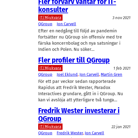
Fler förvärv väntar för IT-
konsulter
IT/Mjukvara
3 nov 2021
QGroup
Jon Carvell
Efter en nedgång till följd av pandemin
fortsätter nu QGroup sin offensiv med tre
färska koncernbolag och nya satsningar i
Indien och Polen. Nu söker…
Fler profiler till QGroup
IT/Mjukvara
1 feb 2021
QGroup
Joel Eklund
, 
Jon Carvell
, 
Martin Gren
För ett par veckor sedan rapporterade
Rapidus att Fredrik Wester, Paradox
Interactives grundare, gått in i QGroup. Nu
kan vi avslöja att ytterligare två tunga…
Fredrik Wester investerar i
QGroup
IT/Mjukvara
22 jan 2021
QGroup
Fredrik Wester
, 
Jon Carvell