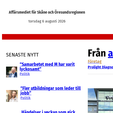
Hoppa
till
Affärsmediet för Skåne och Öresundsregionen
innehåll
torsdag 6 augusti 2026
Från
a
SENASTE NYTT
Företag
“Samarbetet med M har varit
Prolight Diagno
lyckosamt”
Politik
“Fler utbildningar som leder till
jobb”
Politik
Händelser i veckan som gick