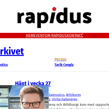
HEM
EVENT
OM RAPIDUS
KONTAKT
rkivet
Person
stics
Tarik Cengiz
Hänt i vecka 27
Fakta
Catena
, 
Doro
, 
Prolight Diagnostics
, 
Wihlborgs
Julian Read
, 
Tarik Cengiz
, 
Ulrika Hallengren
Fastighetsbolagen Catena och Wihlborgs kom med rapporter,