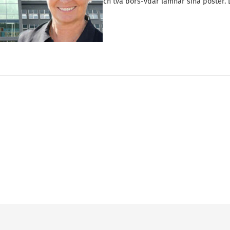
in sina 100 miljoner och två börs-vdar lämnar sina poster. 
den gångna…