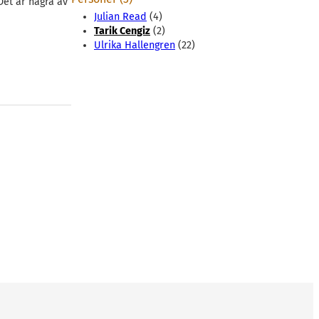
Det är några av
Julian Read
(4)
Tarik Cengiz
(2)
Ulrika Hallengren
(22)