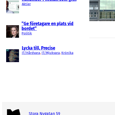
Aktier
”Ge företagare en plats vid
bordet”
Politik
Lycka till, Precise
IT/Hårdvara
, 
IT/Mjukvara
, 
Krönika
Stora Nygatan 59