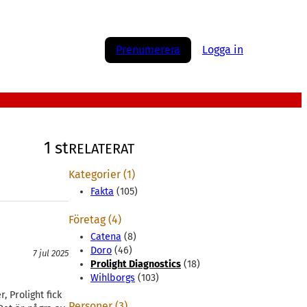
Prenumerera
Logga in
1 st
RELATERAT
Kategorier (1)
Fakta
(105)
Företag (4)
Catena
(8)
Doro
(46)
7 jul 2025
Prolight Diagnostics
(18)
Wihlborgs
(103)
 Prolight fick
Personer (3)