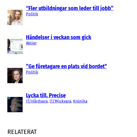
“Fler utbildningar som leder till jobb”
Politik
Händelser i veckan som gick
Aktier
”Ge företagare en plats vid bordet”
Politik
Lycka till, Precise
IT/Hårdvara
, 
IT/Mjukvara
, 
Krönika
RELATERAT