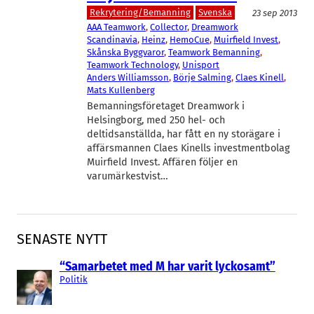
Rekrytering/Bemanning
Svenska
23 sep 2013
AAA Teamwork
, 
Collector
, 
Dreamwork
Scandinavia
, 
Heinz
, 
HemoCue
, 
Muirfield Invest
, 
Skånska Byggvaror
, 
Teamwork Bemanning
, 
Teamwork Technology
, 
Unisport
Anders Williamsson
, 
Börje Salming
, 
Claes Kinell
, 
Mats Kullenberg
Bemanningsföretaget Dreamwork i
Helsingborg, med 250 hel- och
deltidsanställda, har fått en ny storägare i
affärsmannen Claes Kinells investmentbolag
Muirfield Invest. Affären följer en
varumärkestvist…
SENASTE NYTT
“Samarbetet med M har varit lyckosamt”
Politik