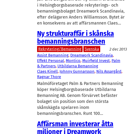
i Helsingborgsbaserade rekryterings- och
bemanningsbolaget Dreamwork Scandinavia,
efter delägaren Anders Williamsson. Bytet är
en konsekvens av att affärsmannen Claes…
Ny strukturaffär i skånska
bemanningsbranschen
Rekrytering/Bemanning
Svenska
2 dec 2013
Assist Bemanning
, 
Dreamwork Scandinavia
, 
Effekt Personal
, 
Montico
, 
Muirfield Invest
, 
Palm
& Partners
, 
Utbildarna Bemanning
Claes Kinell
, 
Johnny Gunnarsson
, 
Nils Assargård
, 
Ragnar Thore
Malmöföretaget Palm & Partners Bemanning
köper Helsingborgsbaserade Utbildarna
Bemanning AB. Genom förvärvet befäster
bolaget sin position som den största
skånskägda spelaren inom
bemanningsbranschen. Runt 100…
Affärsman investerar åtta
miljoner i Dreamwork