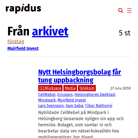
Hoppa
till
innehåll
Från
arkivet
5 st
Företag
Muirfield Invest
Nytt Helsingborgsbolag får
tung uppbackning
IT/Mjukvara
Media
Telekom
27 nov 2018
CellRebel
, 
Ericsson
, 
Helsingborgs Dagblad
, 
Mindpark
, 
Muirfield Invest
Lars Svensson
, 
Sam Saba
, 
Tibor Rathonyi
Nybildade CellRebel på Mindpark i
Helsingborg lanserade nyligen sin app och
hemsida. Bolaget, som samlar in och
bearbetar data om nätverkskvalitén hos
mobiloperatörer, har bland…