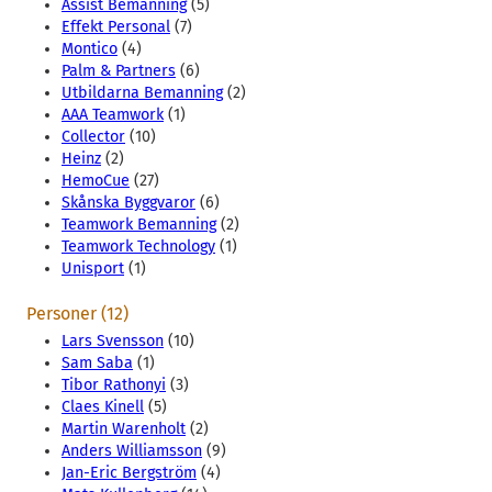
Assist Bemanning
(5)
Effekt Personal
(7)
Montico
(4)
Palm & Partners
(6)
Utbildarna Bemanning
(2)
AAA Teamwork
(1)
Collector
(10)
Heinz
(2)
HemoCue
(27)
Skånska Byggvaror
(6)
Teamwork Bemanning
(2)
Teamwork Technology
(1)
Unisport
(1)
Personer (12)
Lars Svensson
(10)
Sam Saba
(1)
Tibor Rathonyi
(3)
Claes Kinell
(5)
Martin Warenholt
(2)
Anders Williamsson
(9)
Jan-Eric Bergström
(4)