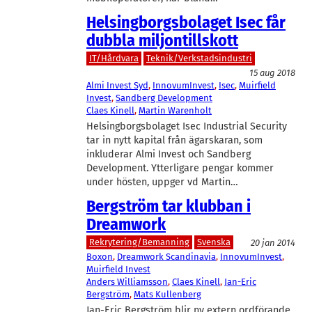
Helsingborgsbolaget Isec får
dubbla miljontillskott
IT/Hårdvara
Teknik/Verkstadsindustri
15 aug 2018
Almi Invest Syd
, 
InnovumInvest
, 
Isec
, 
Muirfield
Invest
, 
Sandberg Development
Claes Kinell
, 
Martin Warenholt
Helsingborgsbolaget Isec Industrial Security
tar in nytt kapital från ägarskaran, som
inkluderar Almi Invest och Sandberg
Development. Ytterligare pengar kommer
under hösten, uppger vd Martin…
Bergström tar klubban i
Dreamwork
Rekrytering/Bemanning
Svenska
20 jan 2014
Boxon
, 
Dreamwork Scandinavia
, 
InnovumInvest
, 
Muirfield Invest
Anders Williamsson
, 
Claes Kinell
, 
Jan-Eric
Bergström
, 
Mats Kullenberg
Jan-Eric Bergström blir ny extern ordförande