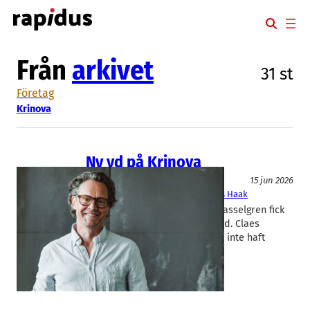
Hoppa
till
innehåll
Från
arkivet
31 st
Företag
Krinova
Ny vd på Krinova
Entreprenörskap
15 jun 2026
Krinova
Claes Henriksson
, 
Jonas Haak
Sju månader efter att Ulrika Hasselgren fick
gå presenterar Krinova en ny vd. Claes
Henriksson är namnet. – Vi har inte haft
bråttom, det är…