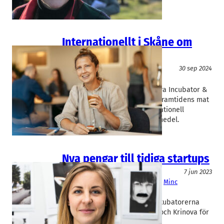
Internationellt i Skåne om
framtidens mat
Livsmedel/Functional Food
30 sep 2024
Krinova
Elin Carleke
Kristianstad-inkubatorn Krinova Incubator &
Science Park slår på stort för framtidens mat
med ”Spot on Food”, en internationell
konferens om framtidens livsmedel.
Nya pengar till tidiga startups
Finans/Riskkapital
7 jun 2023
Hetch
, 
Ideon Innovation
, 
Krinova
, 
Minc
Ida Herbertsson
Så mycket sjösätter de fyra inkubatorerna
Minc, Ideon Innovation, Hetch och Krinova för
såddkapital.