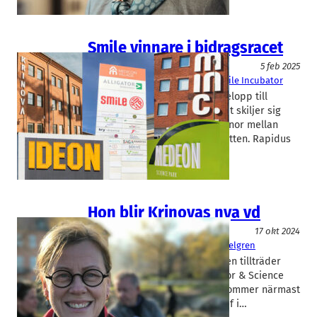
Smile vinnare i bidragsracet
Entreprenörskap
5 feb 2025
Ideon
, 
Krinova
, 
Medeon
, 
Minc
, 
Smile Incubator
Vinnova delar ut mångmiljonbelopp till
Skånes inkubatorer. Men stödet skiljer sig
kraftigt åt, nära 27 miljoner kronor mellan
inkubatorerna i toppen och botten. Rapidus
har…
Hon blir Krinovas nya vd
Livsmedel/Functional Food
17 okt 2024
Krinova
Jonas Haak
, 
Ulrika Hasselgren
Finanskvinnan Ulrika Hasselgren tillträder
som ny vd för Krinova Incubator & Science
Park i början av januari. Hon kommer närmast
från rollen som hållbarhetschef i…