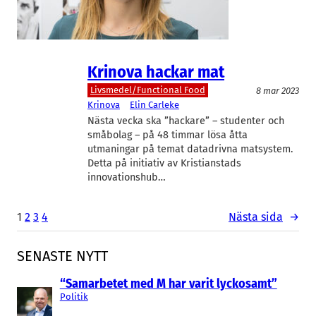
Krinova hackar mat
Livsmedel/Functional Food
8 mar 2023
Krinova
Elin Carleke
Nästa vecka ska ”hackare” – studenter och
småbolag – på 48 timmar lösa åtta
utmaningar på temat datadrivna matsystem.
Detta på initiativ av Kristianstads
innovationshub…
1
2
3
4
Nästa sida
→
SENASTE NYTT
“Samarbetet med M har varit lyckosamt”
Politik