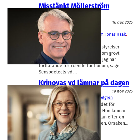
Misstänkt Möllerström
lämnar styrelser
Juridik/Revision/Försäkringar
16 dec 2025
Dug
, 
Krinova
, 
SensoDetect
Helene Nielsen
, 
Johan Möllerström
, 
Jonas Haak
, 
Per-Anders Hedin
Johan Möllerström lämnar alla styrelser
sedan han delgivits misstanke om grovt
bedrägeri och grovt svinderi. – Jag har
fortfarande förtroende för honom, säger
Sensodetects vd,…
Krinovas vd lämnar på dagen
Entreprenörskap
19 nov 2025
Krinova
Jonas Haak
, 
Ulrika Hasselgren
Inte ens ett år på posten blev det för
Krinovas vd Ulrika Hasselgren. Hon lämnar
vd-rollen med omedelbar verkan efter en
överenskommelse med styrelsen. Orsaken…