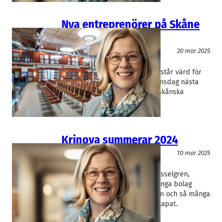
Nya entreprenörer på Skåne
Capital Day
Entreprenörskap
20 mar 2025
Krinova
Ulrika Hasselgren
Krinovas vd Ulrika Hasselgren står värd för
vårens Skåne Capital Day på onsdag nästa
vecka. Här de tio företag från skånska
inkubatorer ska pitcha sina…
Krinova summerar 2024
Entreprenörskap
10 mar 2025
Krinova
Ulrika Hasselgren
Krinova, med ny vd:n Ulrika Hasselgren,
blickar tillbaka på 2024. Så många bolag
sökte sig till företagsinkubatorn och så många
jobb har medlemsföretagen skapat.