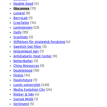
Double Good
(4)
Glucanova
(13)
Lument
(8)
BerryLab
(1)
CropTailor
(14)
Lantmännen
(23)
Oatly
(55)
ScanOats
(3)
Stiftelsen för strategisk forskning
(4)
Swedish Oat Fiber
(3)
Felleskjøpet Agri
(1)
Antidiabetic Food Center
(9)
BetterBatter
(3)
China Resources
(5)
DoubleGood
(10)
Findus
(14)
Food4Future
(1)
Lunds universitet
(420)
Media Evolution City
(24)
Rieber & Søn
(4)
Svensk Mjölk
(1)
Verlinvest
(5)