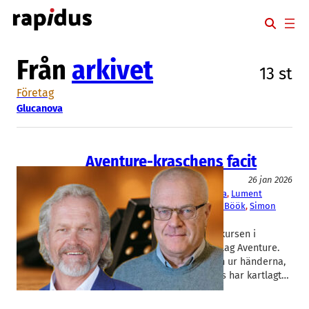
Hoppa
till
innehåll
Från
arkivet
13 st
Företag
Glucanova
Aventure-kraschens facit
Livsmedel/Functional Food
26 jan 2026
Aventure
, 
Double Good
, 
Glucanova
, 
Lument
Björn Öste
, 
Niklas Sigesgård
, 
Olof Böök
, 
Simon
Henderson
Bilden börjar klarna efter konkursen i
Oatlyfamiljen Östes holdingbolag Aventure.
Mycket ser ut att glida familjen ur händerna,
med ett par undantag. Rapidus har kartlagt…