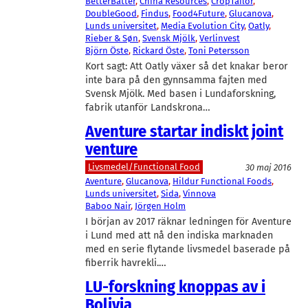
BetterBatter
, 
China Resources
, 
CropTailor
, 
DoubleGood
, 
Findus
, 
Food4Future
, 
Glucanova
, 
Lunds universitet
, 
Media Evolution City
, 
Oatly
, 
Rieber & Søn
, 
Svensk Mjölk
, 
Verlinvest
Björn Öste
, 
Rickard Öste
, 
Toni Petersson
Kort sagt: Att Oatly växer så det knakar beror
inte bara på den gynnsamma fajten med
Svensk Mjölk. Med basen i Lundaforskning,
fabrik utanför Landskrona…
Aventure startar indiskt joint
venture
Livsmedel/Functional Food
30 maj 2016
Aventure
, 
Glucanova
, 
Hildur Functional Foods
, 
Lunds universitet
, 
Sida
, 
Vinnova
Baboo Nair
, 
Jörgen Holm
I början av 2017 räknar ledningen för Aventure
i Lund med att nå den indiska marknaden
med en serie flytande livsmedel baserade på
fiberrik havrekli.…
LU-forskning knoppas av i
Bolivia