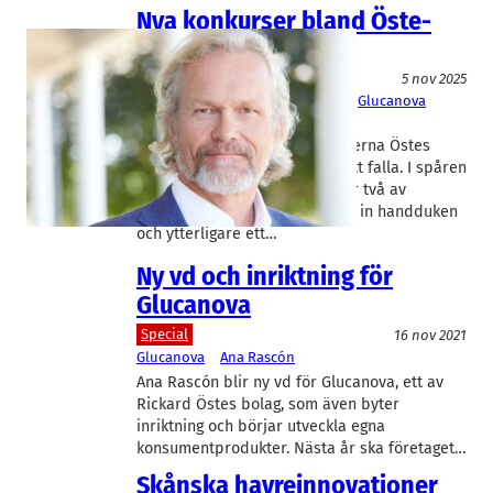
Nya konkurser bland Öste-
bolagen
Livsmedel/Functional Food
5 nov 2025
Aventure
, 
BerryLab
, 
Double Good
, 
Glucanova
Björn Öste
Dominobrickorna i Oatly-bröderna Östes
företagsimperium fortsätter att falla. I spåren
av ägarbolagens konkurser har två av
portföljbolagen i sfären kastat in handduken
och ytterligare ett…
Ny vd och inriktning för
Glucanova
Special
16 nov 2021
Glucanova
Ana Rascón
Ana Rascón blir ny vd för Glucanova, ett av
Rickard Östes bolag, som även byter
inriktning och börjar utveckla egna
konsumentprodukter. Nästa år ska företaget…
Skånska havreinnovationer