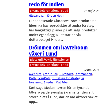
redo för Indien
Livsmedel/Functional Food
11 maj 2020
Glucanova
Jörgen Holm
Lundabaserade Glucanova, som producerar
fiberrika havreprodukter åt andra företag,
har långsiktiga planer på att sälja produkter
under egen flagg. Nu testar de via
dotterbolaget Hildur…
Drömmen om havreboom
växer i Lund
Bioteknik/Övrig life science
Livsmedel/Functional Food
22 mar 2018
Aventure
, 
CropTailor
, 
Glucanova
, 
Lantmännen
, 
Oatly
, 
ScanOats
, 
Stiftelsen för strategisk
forskning
, 
Swedish Oat Fiber
Kort sagt: Medan havren för en tynande
tillvaro på de svenska åkrarna tar den allt
större plats i Lund, där en rad aktörer växlat
upp…