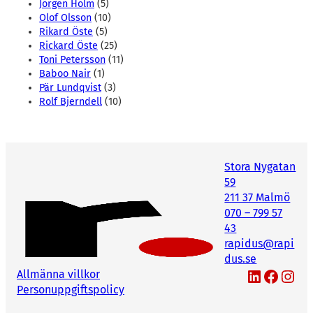
Jörgen Holm
(5)
Olof Olsson
(10)
Rikard Öste
(5)
Rickard Öste
(25)
Toni Petersson
(11)
Baboo Nair
(1)
Pär Lundqvist
(3)
Rolf Bjerndell
(10)
Stora Nygatan
59
211 37 Malmö
070 – 799 57
43
rapidus@rapi
dus.se
LinkedIn
Facebook
Instagram
Allmänna villkor
Personuppgiftspolicy