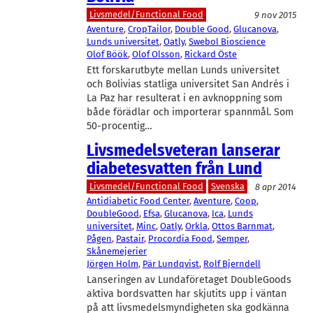
Livsmedel/Functional Food
9 nov 2015
Aventure
, 
CropTailor
, 
Double Good
, 
Glucanova
, 
Lunds universitet
, 
Oatly
, 
Swebol Bioscience
Olof Böök
, 
Olof Olsson
, 
Rickard Öste
Ett forskarutbyte mellan Lunds universitet
och Bolivias statliga universitet San Andrés i
La Paz har resulterat i en avknoppning som
både förädlar och importerar spannmål. Som
50-procentig…
Livsmedelsveteran lanserar
diabetesvatten från Lund
Livsmedel/Functional Food
Svenska
8 apr 2014
Antidiabetic Food Center
, 
Aventure
, 
Coop
, 
DoubleGood
, 
Efsa
, 
Glucanova
, 
Ica
, 
Lunds
universitet
, 
Minc
, 
Oatly
, 
Orkla
, 
Ottos Barnmat
, 
Pågen
, 
Pastair
, 
Procordia Food
, 
Semper
, 
Skånemejerier
Jörgen Holm
, 
Pär Lundqvist
, 
Rolf Bjerndell
Lanseringen av Lundaföretaget DoubleGoods
aktiva bordsvatten har skjutits upp i väntan
på att livsmedelsmyndigheten ska godkänna