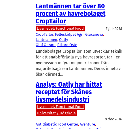
Lantmännen tar över 80
procent av havrebolaget
CropTailor
Livsmedel/Functional Food
7 feb 2018
CropTailor
, 
Felleskjøpet Agri
, 
Glucanova
, 
Lantmännen
, 
Oatly
Olof Olsson
, 
Rikard Öste
Lundabolaget CropTailor, som utvecklar teknik
för att snabbförädla nya havresorter, tar i en
nyemission in fyra miljoner kronor från
majoritetsägaren Lantmännen. Deras innehav
ökar därmed…
Analys: Oatly har hittat
receptet för Skånes
livsmedelsindustri
Livsmedel/Functional Food
Universitet / Högskola
8 dec 2016
Antidiabetic Food Center
, 
Aventure
, 