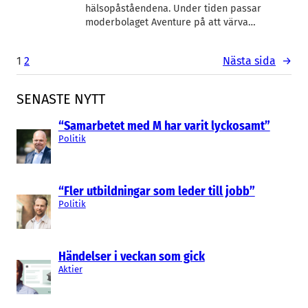
hälsopåståendena. Under tiden passar
moderbolaget Aventure på att värva…
1
2
Nästa sida
→
SENASTE NYTT
“Samarbetet med M har varit lyckosamt”
Politik
“Fler utbildningar som leder till jobb”
Politik
Händelser i veckan som gick
Aktier