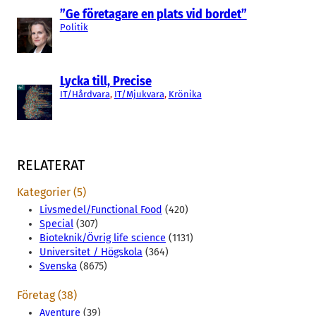
”Ge företagare en plats vid bordet”
Politik
Lycka till, Precise
IT/Hårdvara
, 
IT/Mjukvara
, 
Krönika
RELATERAT
Kategorier (5)
Livsmedel/Functional Food
(420)
Special
(307)
Bioteknik/Övrig life science
(1131)
Universitet / Högskola
(364)
Svenska
(8675)
Företag (38)
Aventure
(39)