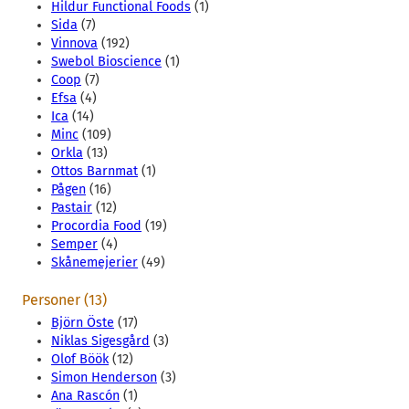
Hildur Functional Foods
(1)
Sida
(7)
Vinnova
(192)
Swebol Bioscience
(1)
Coop
(7)
Efsa
(4)
Ica
(14)
Minc
(109)
Orkla
(13)
Ottos Barnmat
(1)
Pågen
(16)
Pastair
(12)
Procordia Food
(19)
Semper
(4)
Skånemejerier
(49)
Personer (13)
Björn Öste
(17)
Niklas Sigesgård
(3)
Olof Böök
(12)
Simon Henderson
(3)
Ana Rascón
(1)