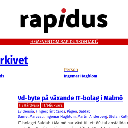
HEM
EVENT
OM RAPIDUS
KONTAKT
rkivet
Person
rds
Ingemar Hagblom
Vd-byte på växande IT-bolag i Malmö
IT/Hårdvara
IT/Mjukvara
Evidensia
, 
Fingerprint Cards
, 
Pågen
, 
Saldab
Daniel Marceau
, 
Ingemar Hagblom
, 
Martin Anderberg
, 
Stefan Kul
IT-bolaget Saldab i Malmö har växt till ett 80-tal anställda