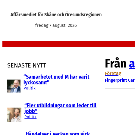
Hoppa
till
Affärsmediet för Skåne och Öresundsregionen
innehåll
fredag 7 augusti 2026
Från
a
SENASTE NYTT
Företag
“Samarbetet med M har varit
Fingerprint Ca
lyckosamt”
Politik
“Fler utbildningar som leder till
jobb”
Politik
Händelser i veckan som gick