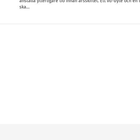
anställa ytterligare tio innan årsskiftet. Ett vd-byte och en
ska…