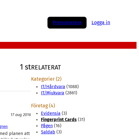
Prenumerera
Logga in
1 st
RELATERAT
Kategorier (2)
IT/Hårdvara
(1088)
IT/Mjukvara
(2861)
Företag (4)
Evidensia
(3)
17 aug 2016
Fingerprint Cards
(31)
Pågen
(16)
lgren
Saldab
(3)
 med planen att