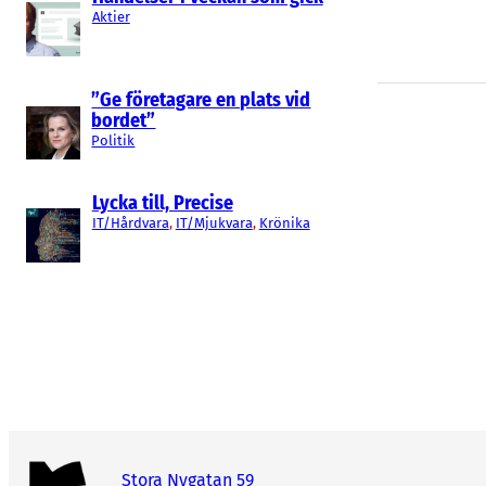
Aktier
”Ge företagare en plats vid
bordet”
Politik
Lycka till, Precise
IT/Hårdvara
, 
IT/Mjukvara
, 
Krönika
Stora Nygatan 59