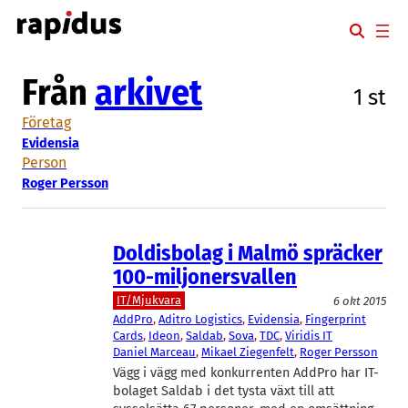
Hoppa
till
innehåll
Från
arkivet
1 st
Företag
Evidensia
Person
Roger Persson
Doldisbolag i Malmö spräcker
100-miljonersvallen
IT/Mjukvara
6 okt 2015
AddPro
, 
Aditro Logistics
, 
Evidensia
, 
Fingerprint
Cards
, 
Ideon
, 
Saldab
, 
Sova
, 
TDC
, 
Viridis IT
Daniel Marceau
, 
Mikael Ziegenfelt
, 
Roger Persson
Vägg i vägg med konkurrenten AddPro har IT-
bolaget Saldab i det tysta växt till att