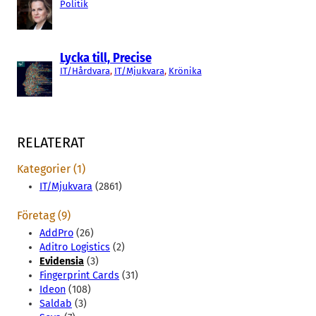
Politik
Lycka till, Precise
IT/Hårdvara
, 
IT/Mjukvara
, 
Krönika
RELATERAT
Kategorier (1)
IT/Mjukvara
(2861)
Företag (9)
AddPro
(26)
Aditro Logistics
(2)
Evidensia
(3)
Fingerprint Cards
(31)
Ideon
(108)
Saldab
(3)