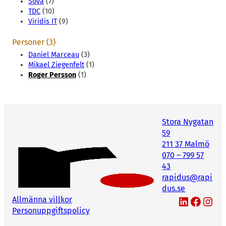
Sova
(7)
TDC
(10)
Viridis IT
(9)
Personer (3)
Daniel Marceau
(3)
Mikael Ziegenfelt
(1)
Roger Persson
(1)
Stora Nygatan
59
211 37 Malmö
070 – 799 57
43
rapidus@rapi
dus.se
LinkedIn
Facebook
Instagram
Allmänna villkor
Personuppgiftspolicy