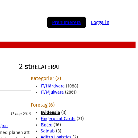
Prenumerera
Logga in
2 st
RELATERAT
Kategorier (2)
IT/Hårdvara
(1088)
IT/Mjukvara
(2861)
Företag (6)
Evidensia
(3)
17 aug 2016
Fingerprint Cards
(31)
Pågen
(16)
lgren
Saldab
(3)
 med planen att
Aditro Logistics
(2)