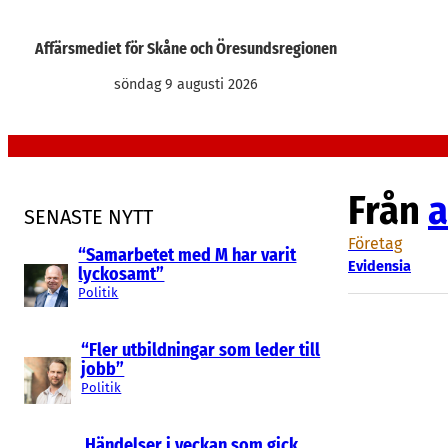
Hoppa
till
Affärsmediet för Skåne och Öresundsregionen
innehåll
söndag 9 augusti 2026
Från
a
SENASTE NYTT
Företag
“Samarbetet med M har varit
Evidensia
lyckosamt”
Politik
“Fler utbildningar som leder till
jobb”
Politik
Händelser i veckan som gick