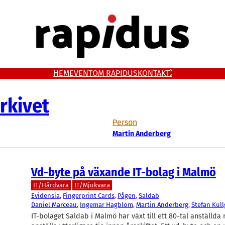
HEM
EVENT
OM RAPIDUS
KONTAKT
rkivet
Person
Martin Anderberg
Vd-byte på växande IT-bolag i Malmö
IT/Hårdvara
IT/Mjukvara
Evidensia
, 
Fingerprint Cards
, 
Pågen
, 
Saldab
Daniel Marceau
, 
Ingemar Hagblom
, 
Martin Anderberg
, 
Stefan Kul
IT-bolaget Saldab i Malmö har växt till ett 80-tal anställda