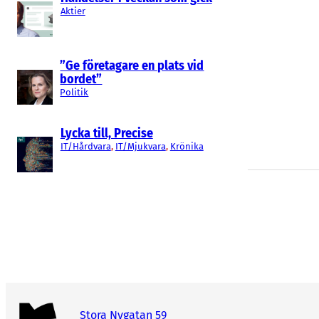
Aktier
”Ge företagare en plats vid
bordet”
Politik
Lycka till, Precise
IT/Hårdvara
, 
IT/Mjukvara
, 
Krönika
Stora Nygatan 59