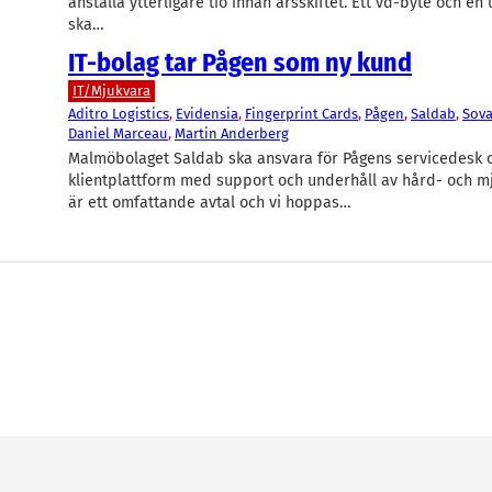
anställa ytterligare tio innan årsskiftet. Ett vd-byte och en
ska…
IT-bolag tar Pågen som ny kund
IT/Mjukvara
Aditro Logistics
, 
Evidensia
, 
Fingerprint Cards
, 
Pågen
, 
Saldab
, 
Sov
Daniel Marceau
, 
Martin Anderberg
Malmöbolaget Saldab ska ansvara för Pågens servicedesk 
klientplattform med support och underhåll av hård- och mj
är ett omfattande avtal och vi hoppas…