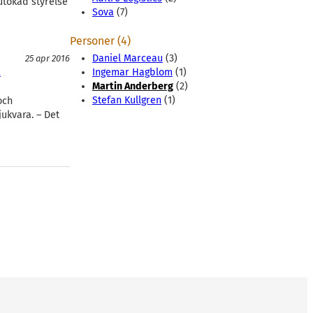
 utökad styrelse
Sova
(7)
Personer (4)
Daniel Marceau
(3)
25 apr 2016
Ingemar Hagblom
(1)
a
Martin Anderberg
(2)
Stefan Kullgren
(1)
och
ukvara. – Det