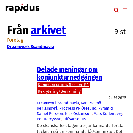
Hoppa
till
innehåll
Från
arkivet
9 st
Företag
Dreamwork Scandinavia
Delade meningar om
konjunkturnedgången
Kommunikation/Reklam/PR
Rekrytering/Bemanning
1 okt 2019
Dreamwork Scandinavia
, 
Kan
, 
Malmö
Reklambyrå
, 
Progress PR Öresund
, 
Pyramid
Daniel Persson
, 
Klas Oskarsson
, 
Mats Kullenberg
, 
Per Harrysson
, 
Ulf Vanselius
De skånska företagen börjar känna de första
tecknen på en kommande lågkonjunktur. Det