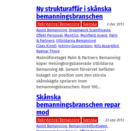
Ny strukturaffär i skånska
bemanningsbranschen
Rekrytering/Bemanning
Svenska
2 dec 2013
Assist Bemanning
, 
Dreamwork Scandinavia
, 
Effekt Personal
, 
Montico
, 
Muirfield Invest
, 
Palm
& Partners
, 
Utbildarna Bemanning
Claes Kinell
, 
Johnny Gunnarsson
, 
Nils Assargård
, 
Ragnar Thore
Malmöföretaget Palm & Partners Bemanning
köper Helsingborgsbaserade Utbildarna
Bemanning AB. Genom förvärvet befäster
bolaget sin position som den största
skånskägda spelaren inom
bemanningsbranschen. Runt 100…
Skånska
bemanningsbranschen repar
mod
Rekrytering/Bemanning
Svenska
23 sep 2013
Assist Bemanning
, 
Bemanningsföretagen
, 