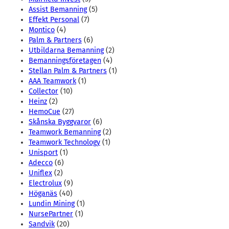
Assist Bemanning
(5)
Effekt Personal
(7)
Montico
(4)
Palm & Partners
(6)
Utbildarna Bemanning
(2)
Bemanningsföretagen
(4)
Stellan Palm & Partners
(1)
AAA Teamwork
(1)
Collector
(10)
Heinz
(2)
HemoCue
(27)
Skånska Byggvaror
(6)
Teamwork Bemanning
(2)
Teamwork Technology
(1)
Unisport
(1)
Adecco
(6)
Uniflex
(2)
Electrolux
(9)
Höganäs
(40)
Lundin Mining
(1)
NursePartner
(1)
Sandvik
(20)