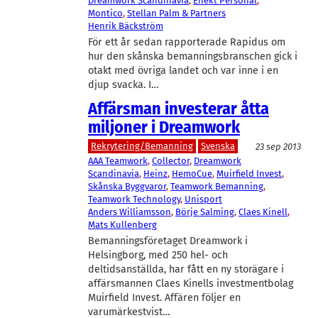
Dreamwork Scandinavia
, 
Effekt Personal
, 
Montico
, 
Stellan Palm & Partners
Henrik Bäckström
För ett år sedan rapporterade Rapidus om
hur den skånska bemanningsbranschen gick i
otakt med övriga landet och var inne i en
djup svacka. I…
Affärsman investerar åtta
miljoner i Dreamwork
Rekrytering/Bemanning
Svenska
23 sep 2013
AAA Teamwork
, 
Collector
, 
Dreamwork
Scandinavia
, 
Heinz
, 
HemoCue
, 
Muirfield Invest
, 
Skånska Byggvaror
, 
Teamwork Bemanning
, 
Teamwork Technology
, 
Unisport
Anders Williamsson
, 
Börje Salming
, 
Claes Kinell
, 
Mats Kullenberg
Bemanningsföretaget Dreamwork i
Helsingborg, med 250 hel- och
deltidsanställda, har fått en ny storägare i
affärsmannen Claes Kinells investmentbolag
Muirfield Invest. Affären följer en
varumärkestvist…