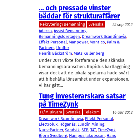
… och pressade vinster
bäddar för strukturaffärer
Rekrytering/Bemanning
Svenska
25 sep 2012
Adecco
, 
Assist Bemanning
, 
Bemanningsföretagen
, 
Dreamwork Scandinavia
, 
Effekt Personal
, 
Manpower
, 
Montico
, 
Palm &
Partners
, 
Uniflex
Henrik Bäckström
, 
Mats Kullenberg
Under 2011 växte fortfarande den skånska
bemanningsbranschen. Rapidus kartläggning
visar dock att de lokala spelarna hade svårt
att bibehålla lönsamhet under expansionen.
Vi har gått…
Tung investerarskara satsar
på TimeZynk
IT/Mjukvara
Svenska
Telekom
16 apr 2012
Dreamwork Scandinavia
, 
Effekt Personal
, 
Electrolux
, 
Höganäs
, 
Lundin Mining
, 
NursePartner
, 
Sandvik
, 
SEB
, 
TAT
, 
TimeZynk
Björn Svedberg
, 
Hampus Jakobsson
, 
Hans