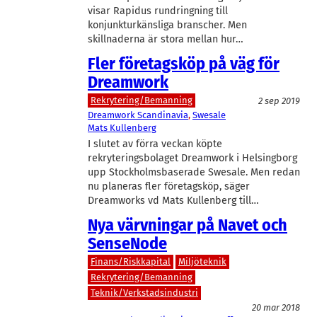
visar Rapidus rundringning till
konjunkturkänsliga branscher. Men
skillnaderna är stora mellan hur…
Fler företagsköp på väg för
Dreamwork
Rekrytering/Bemanning
2 sep 2019
Dreamwork Scandinavia
, 
Swesale
Mats Kullenberg
I slutet av förra veckan köpte
rekryteringsbolaget Dreamwork i Helsingborg
upp Stockholmsbaserade Swesale. Men redan
nu planeras fler företagsköp, säger
Dreamworks vd Mats Kullenberg till…
Nya värvningar på Navet och
SenseNode
Finans/Riskkapital
Miljöteknik
Rekrytering/Bemanning
Teknik/Verkstadsindustri
20 mar 2018