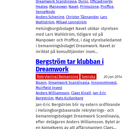
Dreamwork Scandinavia
, 
Duroc
, 
EfficaxEnergy
, 
Heatex
, 
Manpower
, 
Navet
, 
Primozone
, 
Proffice
, 
SenseNode
Anders Schening
, 
Christer Tånnander
, 
Lars
Wahlström
, 
Mikael Lennström
Helsingborgsbolaget Navet utökar styrelsen
med Lars Wahlström, tidigare vd på
Manpower och Proffice, i dag styrelseledamot
i bemanningsbolaget Dreamwork. Navet är
inriktat på konsulttjänster inom…
Bergström tar klubban i
Dreamwork
Rekrytering/Bemanning
Svenska
20 jan 2014
Boxon
, 
Dreamwork Scandinavia
, 
InnovumInvest
, 
Muirfield Invest
Anders Williamsson
, 
Claes Kinell
, 
Jan-Eric
Bergström
, 
Mats Kullenberg
Jan-Eric Bergström blir ny extern ordförande
i Helsingborgsbaserade rekryterings- och
bemanningsbolaget Dreamwork Scandinavia,
efter delägaren Anders Williamsson. Bytet är
en konsekvens av att affärsmannen Claes…