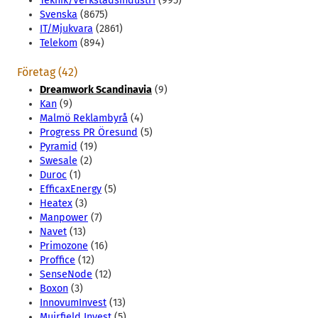
Teknik/Verkstadsindustri
(995)
Svenska
(8675)
IT/Mjukvara
(2861)
Telekom
(894)
Företag (42)
Dreamwork Scandinavia
(9)
Kan
(9)
Malmö Reklambyrå
(4)
Progress PR Öresund
(5)
Pyramid
(19)
Swesale
(2)
Duroc
(1)
EfficaxEnergy
(5)
Heatex
(3)
Manpower
(7)
Navet
(13)
Primozone
(16)
Proffice
(12)
SenseNode
(12)
Boxon
(3)
InnovumInvest
(13)
Muirfield Invest
(5)