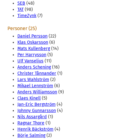
SEB
(48)
TAT
(98)
TimeZynk
(7)
Personer (25)
Daniel Persson
(22)
Klas Oskarsson
(6)
Mats Kullenberg
(14)
Per Harrysson
(5)
Ulf Vanselius
(11)
Anders Schening
(16)
Christer Tånnander
(1)
Lars Wahlström
(2)
Mikael Lennström
(6)
Anders Williamsson
(9)
Claes Kinell
(5)
Jan-Eric Bergström
(4)
Johnny Gunnarsson
(4)
Nils Assargård
(1)
Ragnar Thore
(1)
Henrik Bäckström
(4)
Börje Salming
(2)