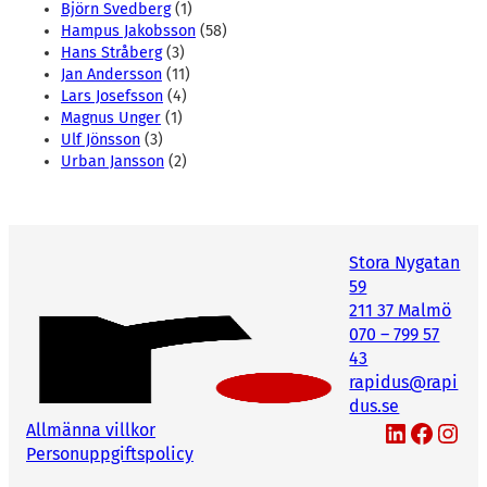
Björn Svedberg
(1)
Hampus Jakobsson
(58)
Hans Stråberg
(3)
Jan Andersson
(11)
Lars Josefsson
(4)
Magnus Unger
(1)
Ulf Jönsson
(3)
Urban Jansson
(2)
Stora Nygatan
59
211 37 Malmö
070 – 799 57
43
rapidus@rapi
dus.se
LinkedIn
Facebook
Instagram
Allmänna villkor
Personuppgiftspolicy