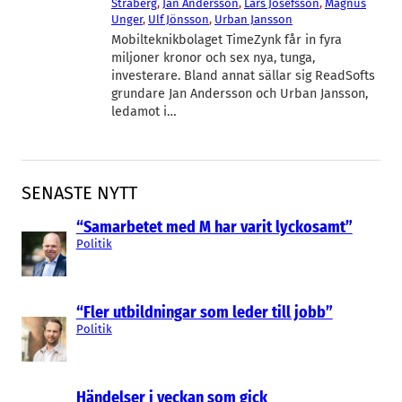
Stråberg
, 
Jan Andersson
, 
Lars Josefsson
, 
Magnus
Unger
, 
Ulf Jönsson
, 
Urban Jansson
Mobilteknikbolaget TimeZynk får in fyra
miljoner kronor och sex nya, tunga,
investerare. Bland annat sällar sig ReadSofts
grundare Jan Andersson och Urban Jansson,
ledamot i…
SENASTE NYTT
“Samarbetet med M har varit lyckosamt”
Politik
“Fler utbildningar som leder till jobb”
Politik
Händelser i veckan som gick