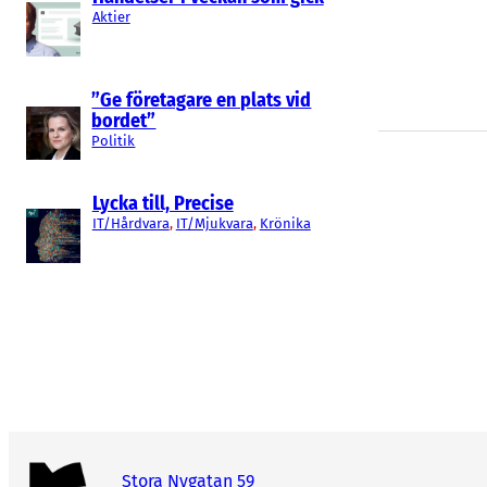
Aktier
”Ge företagare en plats vid
bordet”
Politik
Lycka till, Precise
IT/Hårdvara
, 
IT/Mjukvara
, 
Krönika
Stora Nygatan 59