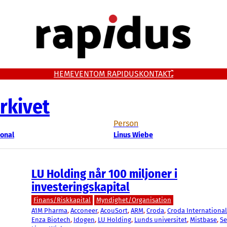
HEM
EVENT
OM RAPIDUS
KONTAKT
rkivet
Person
ional
Linus Wiebe
LU Holding når 100 miljoner i
investeringskapital
Finans/Riskkapital
Myndighet/Organisation
A1M Pharma
, 
Acconeer
, 
AcouSort
, 
ARM
, 
Croda
, 
Croda International
Enza Biotech
, 
Idogen
, 
LU Holding
, 
Lunds universitet
, 
Mistbase
, 
S