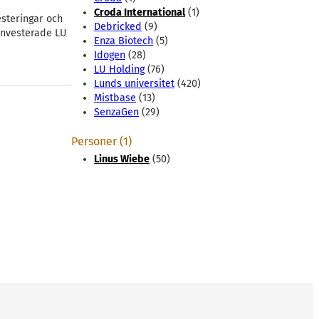
Croda International
(1)
esteringar och
Debricked
(9)
investerade LU
Enza Biotech
(5)
Idogen
(28)
LU Holding
(76)
Lunds universitet
(420)
Mistbase
(13)
SenzaGen
(29)
Personer (1)
Linus Wiebe
(50)