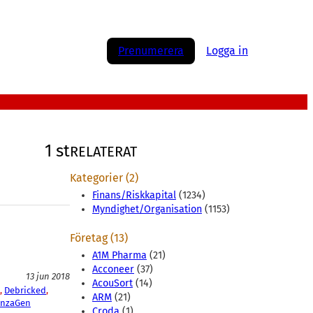
Prenumerera
Logga in
1 st
RELATERAT
Kategorier (2)
Finans/Riskkapital
(1234)
Myndighet/Organisation
(1153)
Företag (13)
A1M Pharma
(21)
Acconeer
(37)
13 jun 2018
AcouSort
(14)
, 
Debricked
, 
ARM
(21)
enzaGen
Croda
(1)