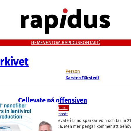
HEM
EVENT
OM RAPIDUS
KONTAKT
rkivet
Person
Karsten Fjärstedt
Cellevate på offensiven
Bioteknik/Övrig life science
Cellevate
Karsten Fjärstedt
Bioteknikbolaget Cellevate i Lund sparkar vd:n och tar in 2
kronor i en bryggrunda. Men mer pengar kommer att behövas