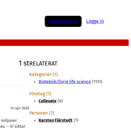
Prenumerera
Logga in
1 st
RELATERAT
Kategorier (1)
Bioteknik/Övrig life science
(1131)
Företag (1)
Cellevate
(6)
14 apr 2026
Personer (1)
Karsten Fjärstedt
(1)
1 miljoner
. – Vi siktar