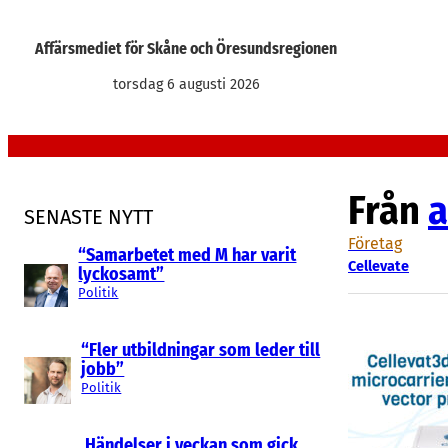
Hoppa
till
Affärsmediet för Skåne och Öresundsregionen
innehåll
torsdag 6 augusti 2026
Från
a
SENASTE NYTT
Företag
“Samarbetet med M har varit
Cellevate
lyckosamt”
Politik
“Fler utbildningar som leder till
jobb”
Politik
Händelser i veckan som gick