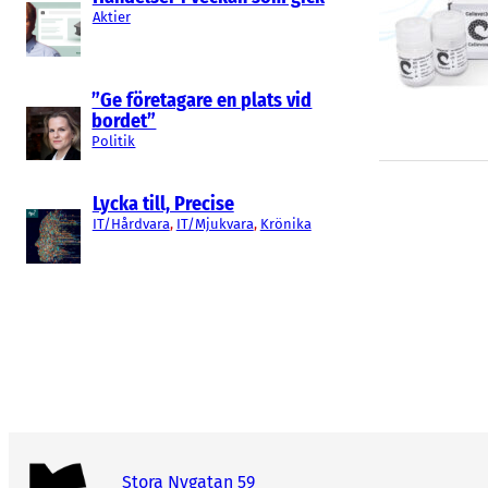
Aktier
”Ge företagare en plats vid
bordet”
Politik
Lycka till, Precise
IT/Hårdvara
, 
IT/Mjukvara
, 
Krönika
Stora Nygatan 59