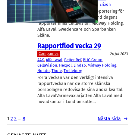
Østergaard
, 
Sverker Lindberg
, 
Tom Erixon
Säsongen för börsbolagens rapportering för
årets tredje kvartal är här. Bland dagens
rapporter finns Cellavision, Midway Holding,
Alfa Laval, Swedencare och Sparbanken
Skåne.
Rapportflod vecka 29
Companies
24 jul 2023
AAK
, 
Alfa Laval
, 
Beijer Ref
, 
BHG Group
, 
CellaVision
, 
Hexpol
, 
Lindab
, 
Midway Holding
, 
Nolato
, 
Thule
, 
Trelleborg
Förra veckan var den verkligt intensiva
rapportveckan när de större skånska
börsbolagen redovisade sina andra kvartal.
Alfa LavalVärmeväxlarjätten Alfa Laval med
huvudkontor i Lund omsatte…
1
2
3
…
8
Nästa sida
→