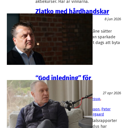
aktiekurser. Här är vinnarna.
Zlatko med hårdhandskar
Ledarskap
8 jun 2026
CellaVision
Zlatko Rihter
Zlatko Rihters återkomst till Skåne sätter
avtryck. För ett par veckor sedan sparkade
han MFF:s tränare och nu är det dags att byta
vd för…
“God inledning” för
Trelleborg
Fakta
27 apr 2026
Boozt
, 
Catena
, 
CellaVision
, 
Kjell Group
, 
Trelleborg
Hermann Haraldsson
, 
Jörgen Eriksson
, 
Peter
Nilsson
, 
Sandra Gadd
, 
Simon Østergaard
De skånska börsbolagens kvartalsrapporter
fortsätter att strömma in. Rapidus har