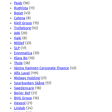
Peab
(56)
RugVista
(11)
Boozt
(45)
Catena
(8)
Kjell Group
(15)
Trelleborg
(92)
AAK
(20)
Haki
(8)
MilDef
(25)
SLP
(17)
Enzymatica
(35)
Klara Bo
(10)
Thule
(38)
Västra Hamnen Corporate Finance
(45)
Alfa Laval
(119)
Midway Holding
(21)
Sparbanken Skåne
(57)
Swedencare
(18)
Beijer Ref
(21)
BHG Group
(16)
Hexpol
(21)
Lindab
(24)