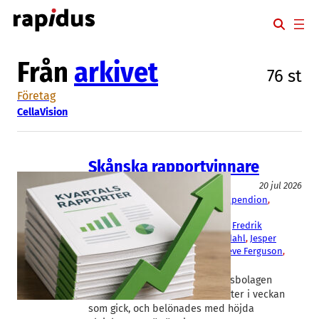
Hoppa
till
innehåll
Från
arkivet
76 st
Företag
CellaVision
Skånska rapportvinnare
Aktier
20 jul 2026
Arjo
, 
Camurus
, 
CellaVision
, 
Duni
, 
Ependion
, 
Inwido
, 
Lime
, 
Peab
, 
RugVista
Andreas Elgaard
, 
Ebba Ljungerud
, 
Fredrik
Meuller
, 
Fredrik Tiberg
, 
Jenny Sjödahl
, 
Jesper
Göransson
, 
Robert Dackeskog
, 
Steve Ferguson
, 
Tommas Davoust
Flera av de större skånska börsbolagen
levererade fina kvartalsrapporter i veckan
som gick, och belönades med höjda