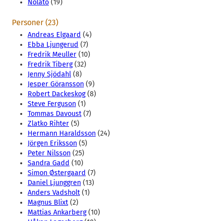
Nolato
(19)
Personer (23)
Andreas Elgaard
(4)
Ebba Ljungerud
(7)
Fredrik Meuller
(10)
Fredrik Tiberg
(32)
Jenny Sjödahl
(8)
Jesper Göransson
(9)
Robert Dackeskog
(8)
Steve Ferguson
(1)
Tommas Davoust
(7)
Zlatko Rihter
(5)
Hermann Haraldsson
(24)
Jörgen Eriksson
(5)
Peter Nilsson
(25)
Sandra Gadd
(10)
Simon Østergaard
(7)
Daniel Ljunggren
(13)
Anders Vadsholt
(1)
Magnus Blixt
(2)
Mattias Ankarberg
(10)