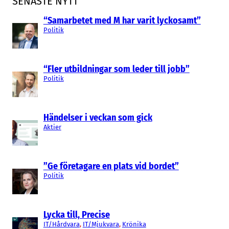
SENASTE NYTT
“Samarbetet med M har varit lyckosamt”
Politik
“Fler utbildningar som leder till jobb”
Politik
Händelser i veckan som gick
Aktier
”Ge företagare en plats vid bordet”
Politik
Lycka till, Precise
IT/Hårdvara
, 
IT/Mjukvara
, 
Krönika