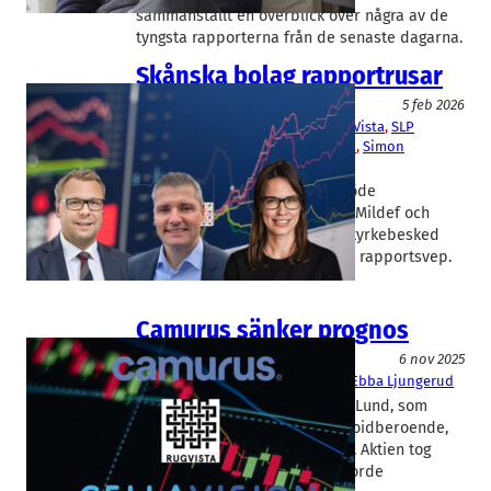
sammanställt en överblick över några av de
tyngsta rapporterna från de senaste dagarna.
Skånska bolag rapportrusar
Aktier
5 feb 2026
AAK
, 
CellaVision
, 
Haki
, 
MilDef
, 
RugVista
, 
SLP
Daniel Ljunggren
, 
Ebba Ljungerud
, 
Simon
Østergaard
Ett intensivt skånskt rapportflöde
dominerades på torsdagen av Mildef och
Cellavision som slog till med styrkebesked
och extrautdelningar. Vi gör ett rapportsvep.
Camurus sänker prognos
Fakta
6 nov 2025
Camurus
, 
CellaVision
, 
RugVista
Ebba Ljungerud
Läkemedelsbolaget Camurus i Lund, som
utvecklat ett preparat mot opioidberoende,
sänker sin prognos för helåret. Aktien tog
stryk. Inte heller Cellavision gjorde