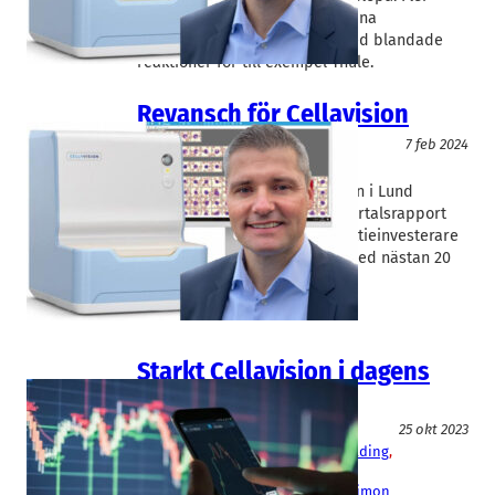
skånska börsbolag kom med sina
kvartalssiffror på tisdagen, med blandade
reaktioner för till exempel Thule.
Revansch för Cellavision
Medicinteknik/Lab
7 feb 2024
CellaVision
Simon Østergaard
Blodanalysföretaget Cellavision i Lund
serverade på onsdagen en kvartalsrapport
som var en rökare i krysset. Aktieinvesterare
svarade med att lyfta aktien med nästan 20
procent.
Starkt Cellavision i dagens
rapportflod
Fakta
25 okt 2023
Alfa Laval
, 
CellaVision
, 
Midway Holding
, 
Sparbanken Skåne
, 
Swedencare
Håkan Lagerberg
, 
Rasmus Roos
, 
Simon