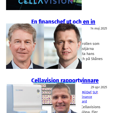
aktiemarknaden glad på…
En finanschef ut och en in
Läkemedel
14 maj 2025
Camurus
, 
CellaVision
Anders Vadsholt
, 
Magnus Blixt
I sommar lämnar Magnus Blixt rollen som
finanschef på Skånes bioteknikstjärna
Cellavision. Arbetet med att hitta hans
efterträdare är redan igång. Och på Skånes
största…
Cellavision rapportvinnare
Fakta
29 apr 2025
CellaVision
, 
Enzymatica
, 
Klara Bo
, 
MilDef
, 
SLP
, 
Thule
, 
Västra Hamnen Corporate Finance
Mattias Ankarberg
, 
Simon Østergaard
Aktiemarknaden jublade över Cellavisions
rapport efter en fyraårig utförslöpa. Fler