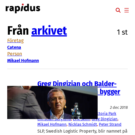
Hoppa
till
innehåll
Från
arkivet
1 st
Företag
Catena
Person
Mikael Hofmann
Greg Dingizian och Balder-
grundaren Erik Selin bygger
nytt Malmöbolag
Bygg/Fastighet
Logistik
2 dec 2018
Balder
, 
Catena
, 
Er-Ho Bygg
, 
SLP
, 
Victoria Park
Christian Berglund
, 
Erik Selin
, 
Greg Dingizian
, 
Mikael Hofmann
, 
Nicklas Schmidt
, 
Peter Strand
SLP, Swedish Logistic Property, blir namnet på