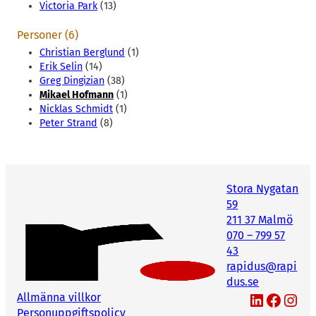
Victoria Park
(13)
Personer (6)
Christian Berglund
(1)
Erik Selin
(14)
Greg Dingizian
(38)
Mikael Hofmann
(1)
Nicklas Schmidt
(1)
Peter Strand
(8)
Stora Nygatan
59
211 37 Malmö
070 – 799 57
43
rapidus@rapi
dus.se
LinkedIn
Facebook
Instagram
Allmänna villkor
Personuppgiftspolicy