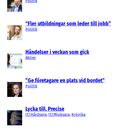
Politik
“Fler utbildningar som leder till jobb”
Politik
Händelser i veckan som gick
Aktier
”Ge företagare en plats vid bordet”
Politik
Lycka till, Precise
IT/Hårdvara
, 
IT/Mjukvara
, 
Krönika