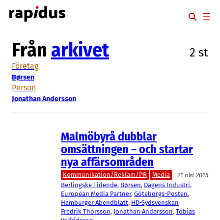
Hoppa
till
innehåll
Från
arkivet
2 st
Företag
Børsen
Person
Jonathan Andersson
Malmöbyrå dubblar
omsättningen – och startar
nya affärsområden
Kommunikation/Reklam/PR
Media
21 okt 2015
Berlingske Tidende
, 
Børsen
, 
Dagens Industri
, 
European Media Partner
, 
Göteborgs-Posten
, 
Hamburger Abendblatt
, 
HD-Sydsvenskan
Fredrik Thorsson
, 
Jonathan Andersson
, 
Tobias