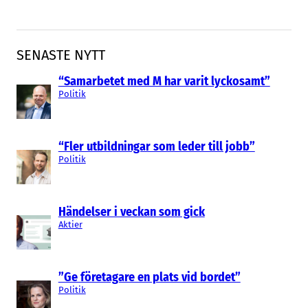
SENASTE NYTT
“Samarbetet med M har varit lyckosamt”
Politik
“Fler utbildningar som leder till jobb”
Politik
Händelser i veckan som gick
Aktier
”Ge företagare en plats vid bordet”
Politik