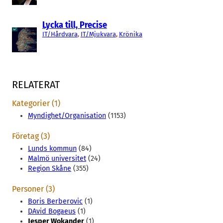
Lycka till, Precise
IT/Hårdvara
, 
IT/Mjukvara
, 
Krönika
RELATERAT
Kategorier (1)
Myndighet/Organisation
(1153)
Företag (3)
Lunds kommun
(84)
Malmö universitet
(24)
Region Skåne
(355)
Personer (3)
Boris Berberovic
(1)
DAvid Bogaeus
(1)
Jesper Wokander
(1)