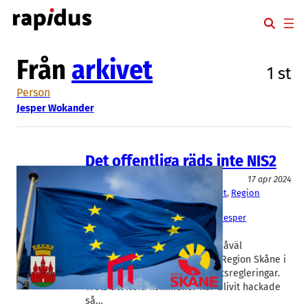
Hoppa
till
innehåll
Från
arkivet
1 st
Person
Jesper Wokander
Det offentliga räds inte NIS2
Myndighet/Organisation
17 apr 2024
Lunds kommun
, 
Malmö universitet
, 
Region
Skåne
Boris Berberovic
, 
DAvid Bogaeus
, 
Jesper
Wokander
I EU-direktivet NIS2 omfattas såväl
kommuner som lärosäten och Region Skåne i
sin helhet av nya cybersäkehetsregleringar.
Trots att flera kommuner har blivit hackade
så…